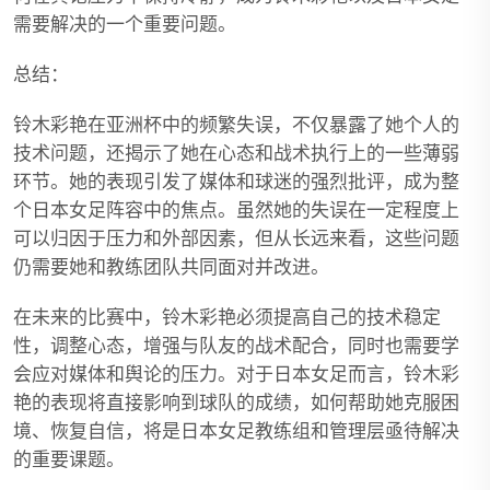
需要解决的一个重要问题。
总结：
铃木彩艳在亚洲杯中的频繁失误，不仅暴露了她个人的
技术问题，还揭示了她在心态和战术执行上的一些薄弱
环节。她的表现引发了媒体和球迷的强烈批评，成为整
个日本女足阵容中的焦点。虽然她的失误在一定程度上
可以归因于压力和外部因素，但从长远来看，这些问题
仍需要她和教练团队共同面对并改进。
在未来的比赛中，铃木彩艳必须提高自己的技术稳定
性，调整心态，增强与队友的战术配合，同时也需要学
会应对媒体和舆论的压力。对于日本女足而言，铃木彩
艳的表现将直接影响到球队的成绩，如何帮助她克服困
境、恢复自信，将是日本女足教练组和管理层亟待解决
的重要课题。