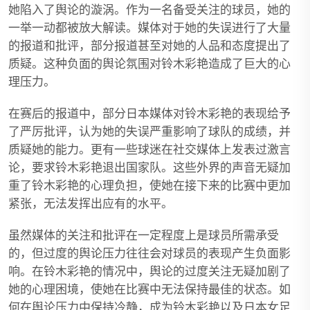
她陷入了舆论的漩涡。作为一名备受关注的球员，她的
一举一动都被放大解读。媒体对于她的失误进行了大量
的报道和批评，部分报道甚至对她的人品和态度提出了
质疑。这种负面的舆论氛围对铃木彩艳造成了巨大的心
理压力。
在赛后的报道中，部分日本媒体对铃木彩艳的表现给予
了严厉批评，认为她的失误严重影响了球队的成绩，并
质疑她的能力。更有一些球迷在社交媒体上发表过激言
论，要求铃木彩艳退出国家队。这些外界的声音无疑加
重了铃木彩艳的心理负担，使她在接下来的比赛中更加
紧张，无法发挥出应有的水平。
虽然媒体的关注和批评在一定程度上是球员所需承受
的，但过度的舆论压力往往会对球员的表现产生负面影
响。在铃木彩艳的情况中，舆论的过度关注无疑加剧了
她的心理困境，使她在比赛中无法保持最佳的状态。如
何在舆论压力中保持冷静，成为铃木彩艳以及日本女足