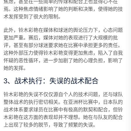
焦虑，甚至在一些简单的传球和配合上也显得心不在
焉。这种焦虑情绪影响了她的判断和决策，使得她的技
术发挥受到了很大的限制。
此外，铃木彩艳在媒体和球迷的舆论压力下，心态问题
更加严重。赛后，媒体对她的表现进行了大规模的批
评，甚至有部分球迷要求她在比赛中承担更多的责任。
这种外部压力使得铃木彩艳变得更加焦虑，陷入了自我
怀疑的恶性循环，进一步加剧了她的心理负担，影响了
她的发挥。
3、战术执行：失误的战术配合
铃木彩艳的失误不仅仅源自个人的技术问题，还与球队
整体战术的执行密切相关。在亚洲杯比赛中，日本队的
战术体系要求球员在比赛中有极高的默契和配合，但铃
木彩艳在这方面的表现却并不理想。她在与队友的配合
上出现了较多的脱节，导致了频繁的失误。