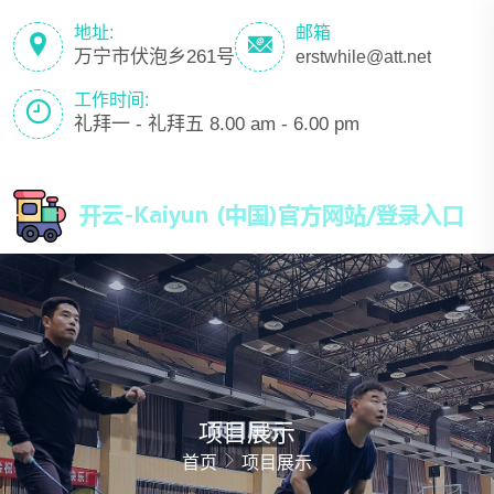
地址:
邮箱
万宁市伏泡乡261号
erstwhile@att.net
工作时间:
礼拜一 - 礼拜五 8.00 am - 6.00 pm
项目展示
首页
项目展示