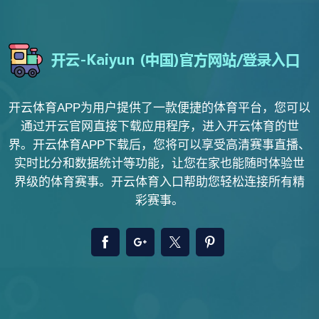
开云体育APP为用户提供了一款便捷的体育平台，您可以
通过开云官网直接下载应用程序，进入开云体育的世
界。开云体育APP下载后，您将可以享受高清赛事直播、
实时比分和数据统计等功能，让您在家也能随时体验世
界级的体育赛事。开云体育入口帮助您轻松连接所有精
彩赛事。