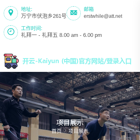
地址:
邮箱
万宁市伏泡乡261号
erstwhile@att.net
工作时间:
礼拜一 - 礼拜五 8.00 am - 6.00 pm
项目展示
首页
项目展示