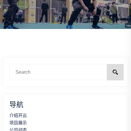
导航
介绍开云
项目展示
公司动态