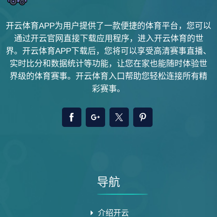
开云体育APP为用户提供了一款便捷的体育平台，您可以
通过开云官网直接下载应用程序，进入开云体育的世
界。开云体育APP下载后，您将可以享受高清赛事直播、
实时比分和数据统计等功能，让您在家也能随时体验世
界级的体育赛事。开云体育入口帮助您轻松连接所有精
彩赛事。
导航
介绍开云