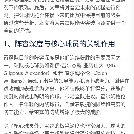
况下的表现。最后，文章将对雷霆未来的赛程进行预
测，探讨球队能否在接下来的比赛中保持目前的势头。
通过这些分析，本文将为雷霆队能否突破瓶颈提供一个
全面的评估。
1、阵容深度与核心球员的关键作用
雷霆队目前的阵容深度是他们连续获胜的重要原因之
一。球队核心球员如谢伊·吉尔杰斯-亚历山大（Shai
Gilgeous-Alexander）和若-霍尔姆格伦（Jalen
Williams）展现了出色的领导能力和场上统治力。谢伊在
进攻端的表现尤为突出，他不仅能够单打得分，还能在
关键时刻做出聪明的传球，带动全队进攻。霍尔姆格伦
作为一名年轻的内线球员，凭借着敏捷的脚步和高度的
防守能力，给雷霆的防线增添了极大的威胁。
除了核心球员外，雷霆的板凳深度也非常强大。球队的
替补阵容在多场比赛中都能够提供稳定的得分支持，特