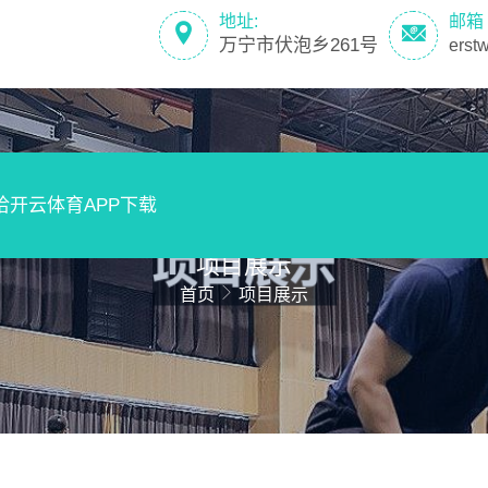
地址:
邮箱
万宁市伏泡乡261号
erst
洽开云体育APP下载
项目展示
首页
项目展示