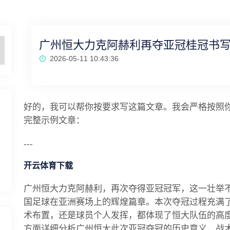
广州恒大力克阿赫利再夺亚冠桂冠书
2026-05-11 10:43:36
好的，我可以帮你按要求写这篇文章。我会严格按照
完整示例文章：
---
开云体育下载
广州恒大力克阿赫利，再次夺得亚冠冠军，这一壮举
国足球在亚洲赛场上的辉煌篇章。本次夺冠过程充满
术布置，还是球员个人发挥，都体现了恒大队伍的高
方面详细分析广州恒大此次亚冠夺冠的历史意义、战