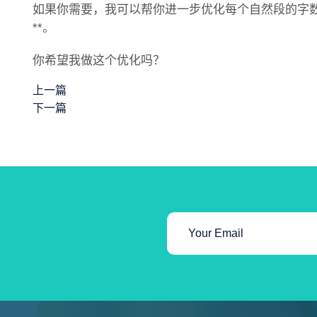
如果你需要，我可以帮你进一步优化每个自然段的字数，
**。
你希望我做这个优化吗？
上一篇
下一篇