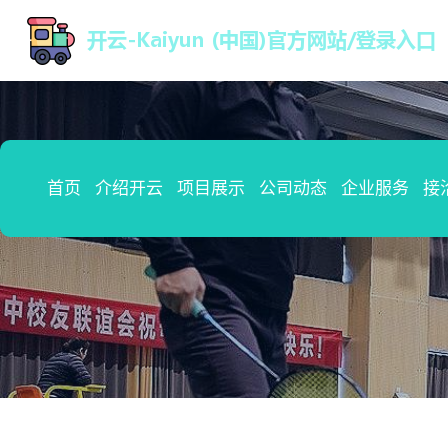
首页
介绍开云
项目展示
公司动态
企业服务
接