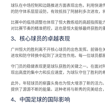
球队在中场控制和边路推进方面表现出色，利用快速
的防守体系层层设防，有效抵挡了阿赫利多次进攻，
比赛中的临场调整也体现了恒大教练组的高超指挥能
对比赛节奏的精准把控，这也是恒大能够最终获胜的
3、核心球员的卓越表现
广州恒大的胜利离不开核心球员的出色发挥。前锋在
进攻和防守转换中起到了决定性作用。每一位球员都
守门员的稳健表现更是球队获胜的关键之一。在面对
现出高度的集中力和反应速度，为球队守住了胜利的
此外，年轻球员的崭露头角也为恒大增添了新的活力
提供了源源不断的能量。这种老将与新秀的完美结合
4、中国足球的国际影响