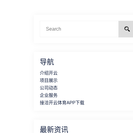
导航
介绍开云
项目展示
公司动态
企业服务
接洽开云体育APP下载
最新资讯