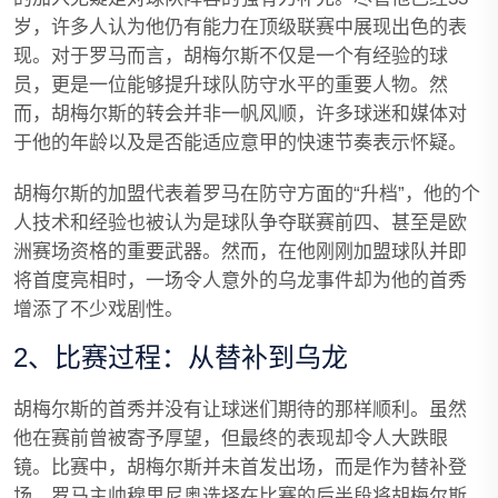
岁，许多人认为他仍有能力在顶级联赛中展现出色的表
现。对于罗马而言，胡梅尔斯不仅是一个有经验的球
员，更是一位能够提升球队防守水平的重要人物。然
而，胡梅尔斯的转会并非一帆风顺，许多球迷和媒体对
于他的年龄以及是否能适应意甲的快速节奏表示怀疑。
胡梅尔斯的加盟代表着罗马在防守方面的“升档”，他的个
人技术和经验也被认为是球队争夺联赛前四、甚至是欧
洲赛场资格的重要武器。然而，在他刚刚加盟球队并即
将首度亮相时，一场令人意外的乌龙事件却为他的首秀
增添了不少戏剧性。
2、比赛过程：从替补到乌龙
胡梅尔斯的首秀并没有让球迷们期待的那样顺利。虽然
他在赛前曾被寄予厚望，但最终的表现却令人大跌眼
镜。比赛中，胡梅尔斯并未首发出场，而是作为替补登
场。罗马主帅穆里尼奥选择在比赛的后半段将胡梅尔斯