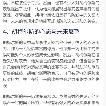
误，不应该过于苛责。然而，也有不少人对胡梅尔斯的
表现提出了批评，认为他未能展现出与其名声相符的稳
定性。尽管如此，胡梅尔斯依旧是罗马防线中的关键人
物，未来的表现才是他能否成功融入这支球队的关键。
4、胡梅尔斯的心态与未来展望
胡梅尔斯的首秀乌龙事件无疑给他带来了很大的心理压
力。作为一名经验丰富的球员，他深知一场比赛中的失
误可能对个人形象造成长远影响。赛后，胡梅尔斯在接
受采访时表示，他对自己的表现感到遗憾，但也强调了
自己会继续努力适应意甲的比赛节奏，并帮助球队争取
更好的成绩。胡梅尔斯明确表示，自己有足够的经验来
应对压力，并且在接下来的比赛中会尽力避免类似的失
误。
胡梅尔斯的未来仍然充满希望。虽然首秀的失误让他面
临着一定的舆论压力，但他有着强大的心理素质和丰富