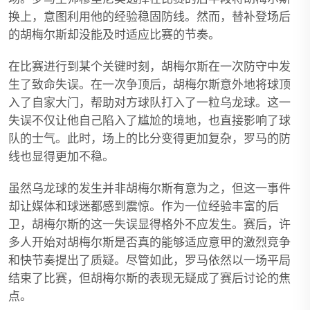
换上，意图利用他的经验稳固防线。然而，替补登场后
的胡梅尔斯却没能及时适应比赛的节奏。
在比赛进行到某个关键时刻，胡梅尔斯在一次防守中发
生了致命失误。在一次争顶后，胡梅尔斯意外地将球顶
入了自家大门，帮助对方球队打入了一粒乌龙球。这一
失误不仅让他自己陷入了尴尬的境地，也直接影响了球
队的士气。此时，场上的比分变得更加复杂，罗马的防
线也显得更加不稳。
虽然乌龙球的发生并非胡梅尔斯有意为之，但这一事件
却让媒体和球迷都感到震惊。作为一位经验丰富的后
卫，胡梅尔斯的这一失误显得格外不应发生。赛后，许
多人开始对胡梅尔斯是否真的能够适应意甲的激烈竞争
和快节奏提出了质疑。尽管如此，罗马依然以一场平局
结束了比赛，但胡梅尔斯的表现无疑成了赛后讨论的焦
点。