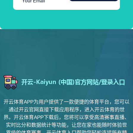
开云体育APP为用户提供了一款便捷的体育平台，您可以
通过开云官网直接下载应用程序，进入开云体育的世
界。开云体育APP下载后，您将可以享受高清赛事直播、
实时比分和数据统计等功能，让您在家也能随时体验世
界级的体育赛事。开云体育入口帮助您轻松连接所有精