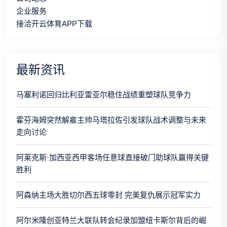
企业服务
接洽开云体育APP下载
最新资讯
马塞利诺回归比利亚雷亚尔稳住战绩重塑球队竞争力
霍芬海姆突然解雇主帅马塔拉佐引发球队战术调整与未来
走向讨论
阿莱克斯·加西亚西甲客场任意球直接破门助球队赢得关键
胜利
阿森纳主场大胜切尔西五球零封 完美复仇展示冠军实力
阿尔米隆创亚特兰大联队转会纪录加盟纽卡斯尔背后的崛