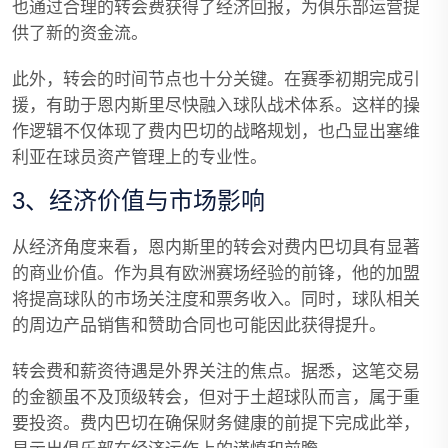
也通过合理的转会费获得了经济回报，为俱乐部运营提
供了新的资金流。
此外，转会的时间节点也十分关键。在赛季初期完成引
援，有助于恩内斯里尽快融入球队战术体系。这样的操
作逻辑不仅体现了费内巴切的战略规划，也凸显出塞维
利亚在球员资产管理上的专业性。
3、经济价值与市场影响
从经济角度来看，恩内斯里的转会对费内巴切具有显著
的商业价值。作为具有欧洲赛场经验的前锋，他的加盟
将提高球队的市场关注度和票务收入。同时，球队相关
的周边产品销售和赞助合同也可能因此获得提升。
转会费和薪资待遇是外界关注的焦点。据悉，这笔交易
的金额虽不及顶级转会，但对于土超球队而言，属于重
要投资。费内巴切在确保财务健康的前提下完成此举，