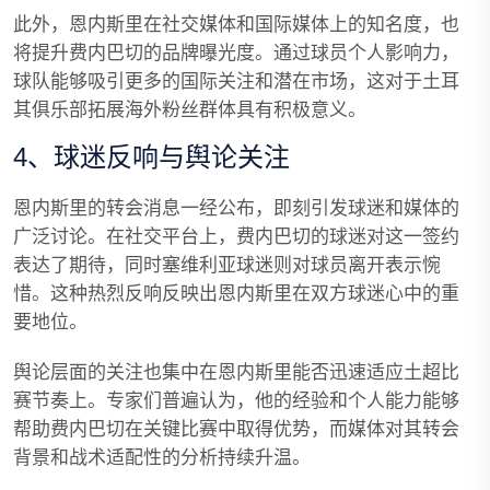
此外，恩内斯里在社交媒体和国际媒体上的知名度，也
将提升费内巴切的品牌曝光度。通过球员个人影响力，
球队能够吸引更多的国际关注和潜在市场，这对于土耳
其俱乐部拓展海外粉丝群体具有积极意义。
4、球迷反响与舆论关注
恩内斯里的转会消息一经公布，即刻引发球迷和媒体的
广泛讨论。在社交平台上，费内巴切的球迷对这一签约
表达了期待，同时塞维利亚球迷则对球员离开表示惋
惜。这种热烈反响反映出恩内斯里在双方球迷心中的重
要地位。
舆论层面的关注也集中在恩内斯里能否迅速适应土超比
赛节奏上。专家们普遍认为，他的经验和个人能力能够
帮助费内巴切在关键比赛中取得优势，而媒体对其转会
背景和战术适配性的分析持续升温。