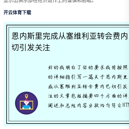
显示出俱乐部在经济运作上的谨慎和前瞻。
开云体育下载