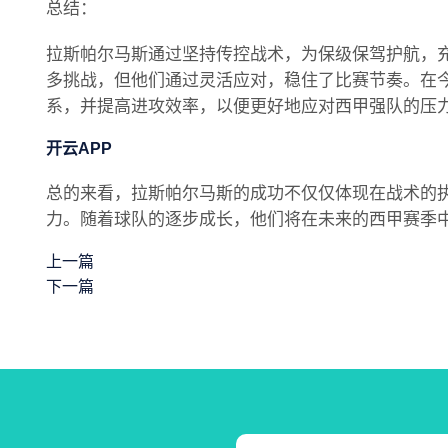
总结：
拉斯帕尔马斯通过坚持传控战术，为保级保驾护航，
多挑战，但他们通过灵活应对，稳住了比赛节奏。在
系，并提高进攻效率，以便更好地应对西甲强队的压
开云APP
总的来看，拉斯帕尔马斯的成功不仅仅体现在战术的
力。随着球队的逐步成长，他们将在未来的西甲赛季
上一篇
下一篇