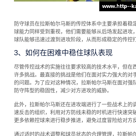
防守球员在拉斯帕尔马斯的传控体系中主要承担着稳
球能力同样受到重视，他们需要能够从后场发起进攻
球队能够迅速过渡到进攻阶段，从而形成稳定的传控
3、如何在困难中稳住球队表现
尽管传控战术的实施往往要求较高的技术水平，但在
许多挑战。最直接的挑战是他们在面对实力强大的对
的问题。为了应对这种情况，拉斯帕尔马斯在面对强
防守阵型的稳固性，减少对方进攻的威胁。
此外，拉斯帕尔马斯还在进攻端进行了一些战术上的
速反击的组织，利用对方防线未稳的时机进行快速突
更多依赖控球来进行稳步推进，避免过度冒险给对方
通过适时的战术调整和球员状态的合理管理，拉斯帕