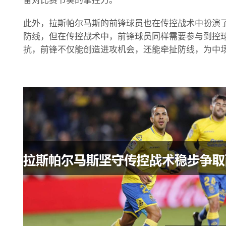
备对比赛节奏的掌控力。
此外，拉斯帕尔马斯的前锋球员也在传控战术中扮演
防线，但在传控战术中，前锋球员同样需要参与到控
抗，前锋不仅能创造进攻机会，还能牵扯防线，为中