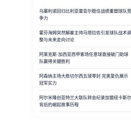
马塞利诺回归比利亚雷亚尔稳住战绩重塑球队
争力
霍芬海姆突然解雇主帅马塔拉佐引发球队战术
整与未来走向讨论
阿莱克斯·加西亚西甲客场任意球直接破门助球
队赢得关键胜利
阿森纳主场大胜切尔西五球零封 完美复仇展示
冠军实力
阿尔米隆创亚特兰大联队转会纪录加盟纽卡斯
背后的崛起故事历程