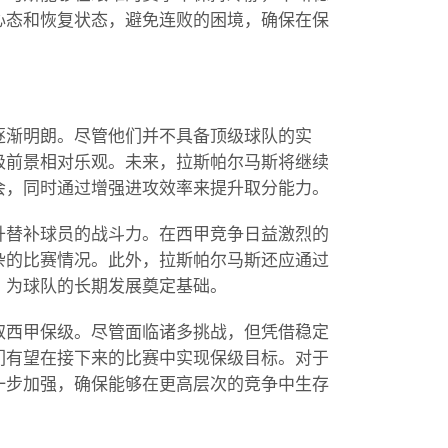
心态和恢复状态，避免连败的困境，确保在保
逐渐明朗。尽管他们并不具备顶级球队的实
级前景相对乐观。未来，拉斯帕尔马斯将继续
会，同时通过增强进攻效率来提升取分能力。
升替补球员的战斗力。在西甲竞争日益激烈的
杂的比赛情况。此外，拉斯帕尔马斯还应通过
，为球队的长期发展奠定基础。
取西甲保级。尽管面临诸多挑战，但凭借稳定
们有望在接下来的比赛中实现保级目标。对于
一步加强，确保能够在更高层次的竞争中生存