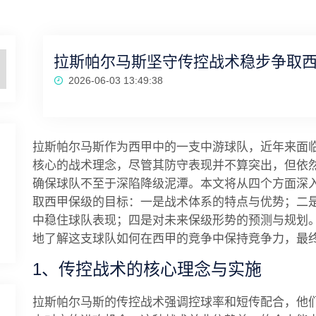
拉斯帕尔马斯坚守传控战术稳步争取
2026-06-03 13:49:38
拉斯帕尔马斯作为西甲中的一支中游球队，近年来面
核心的战术理念，尽管其防守表现并不算突出，但依
确保球队不至于深陷降级泥潭。本文将从四个方面深
取西甲保级的目标：一是战术体系的特点与优势；二
中稳住球队表现；四是对未来保级形势的预测与规划
地了解这支球队如何在西甲的竞争中保持竞争力，最
1、传控战术的核心理念与实施
拉斯帕尔马斯的传控战术强调控球率和短传配合，他