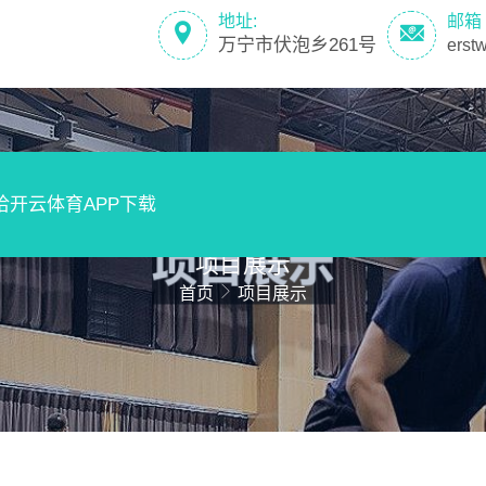
地址:
邮箱
万宁市伏泡乡261号
erst
洽开云体育APP下载
项目展示
首页
项目展示