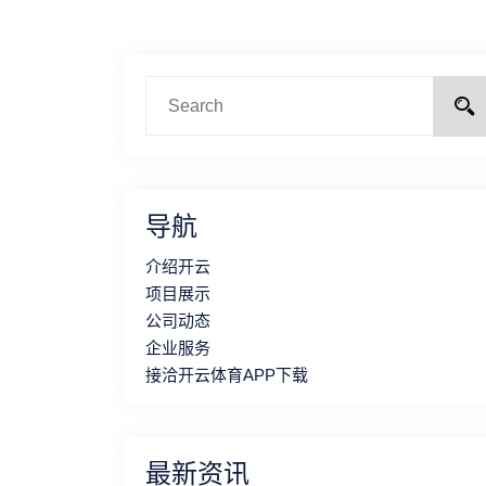
导航
介绍开云
项目展示
公司动态
企业服务
接洽开云体育APP下载
最新资讯