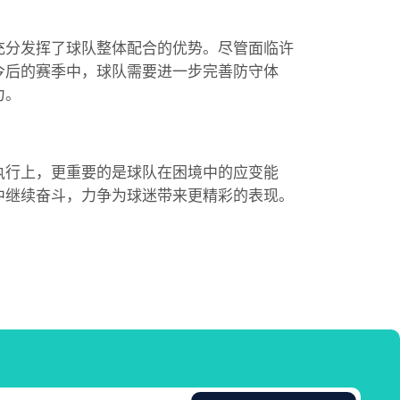
充分发挥了球队整体配合的优势。尽管面临许
今后的赛季中，球队需要进一步完善防守体
力。
执行上，更重要的是球队在困境中的应变能
中继续奋斗，力争为球迷带来更精彩的表现。