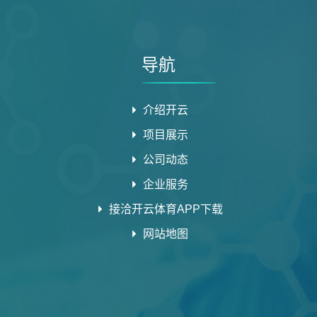
导航
介绍开云
项目展示
公司动态
企业服务
接洽开云体育APP下载
网站地图