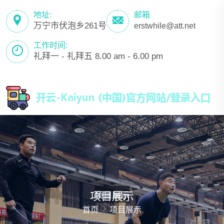
地址:
邮箱
万宁市伏泡乡261号
erstwhile@att.net
工作时间:
礼拜一 - 礼拜五 8.00 am - 6.00 pm
项目展示
首页
项目展示