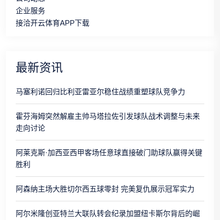
企业服务
接洽开云体育APP下载
最新资讯
马塞利诺回归比利亚雷亚尔稳住战绩重塑球队竞争力
霍芬海姆突然解雇主帅马塔拉佐引发球队战术调整与未来
走向讨论
阿莱克斯·加西亚西甲客场任意球直接破门助球队赢得关键
胜利
阿森纳主场大胜切尔西五球零封 完美复仇展示冠军实力
阿尔米隆创亚特兰大联队转会纪录加盟纽卡斯尔背后的崛