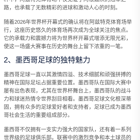
路，也承载了无数精彩的进球和激动人心的时刻。
随着2026年世界杯开幕式的确认将在阿兹特克体育场举
行，这座历史悠久的体育场再次成为全球关注的焦点。
它的承载力和震撼力将为世界杯开幕式增添无限光彩，
使这一场盛大赛事在历史的舞台上留下浓重的一笔。
2、墨西哥足球的独特魅力
墨西哥足球一直以其激情四溢、技术细腻和顽强拼搏的
精神在国际足坛占据重要位置。墨西哥队在国际大赛中
屡有出色表现，尤其在世界杯舞台上，墨西哥队的战斗
力和球迷热情令世界刮目相看。墨西哥足球文化根深蒂
固，拥有众多的足球爱好者和支持者，足球已成为墨西
哥社会生活的重要组成部分。
墨西哥不仅拥有一支实力强大的国家队，还有着一系列
世界级的足球俱乐部。联赛中的激烈竞争和本土球员的