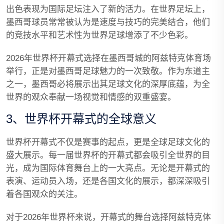
出色表现为国际足坛注入了新的活力。在世界足坛上，
墨西哥球员常常被认为是速度与技巧的完美结合，他们
的竞技水平和艺术性为世界足球增添了不少色彩。
2026年世界杯开幕式选择在墨西哥城的阿兹特克体育场
举行，正是对墨西哥足球魅力的一次致敬。作为东道主
之一，墨西哥必将展示出其足球文化的深厚底蕴，为全
世界的观众奉献一场视觉和情感的双重盛宴。
3、世界杯开幕式的全球意义
世界杯开幕式不仅是赛事的起点，更是全球足球文化的
盛大展示。每一届世界杯的开幕式都会吸引全世界的目
光，成为国际体育舞台上的一大亮点。无论是开幕式的
表演、运动员入场，还是各国文化的展示，都深深吸引
着各国观众的关注。
对于2026年世界杯来说，开幕式的舞台选择阿兹特克体