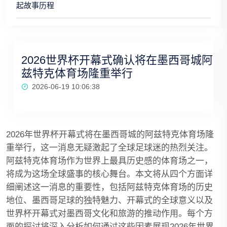
起故事历程
2026世界杯开幕式确认将在墨西哥城阿
兹特克体育场隆重举行
2026-06-19 10:06:38
2026年世界杯开幕式将在墨西哥城的阿兹特克体育场隆
重举行，这一消息无疑激起了全球足球迷的热烈关注。
阿兹特克体育场作为世界上最具历史感的体育场之一，
将成为这场全球盛事的核心舞台。本文将从四个方面详
细阐述这一消息的重要性，包括阿兹特克体育场的历史
地位、墨西哥足球的独特魅力、开幕式的全球意义以及
世界杯开幕式对墨西哥文化和旅游的推动作用。每个方
面的探讨将深入分析如何通过这些因素展现2026年世界