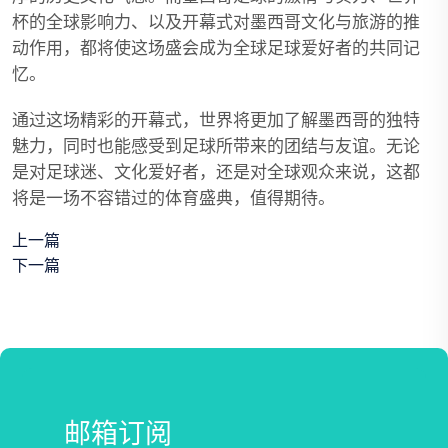
杯的全球影响力、以及开幕式对墨西哥文化与旅游的推
动作用，都将使这场盛会成为全球足球爱好者的共同记
忆。
通过这场精彩的开幕式，世界将更加了解墨西哥的独特
魅力，同时也能感受到足球所带来的团结与友谊。无论
是对足球迷、文化爱好者，还是对全球观众来说，这都
将是一场不容错过的体育盛典，值得期待。
上一篇
下一篇
邮箱订阅