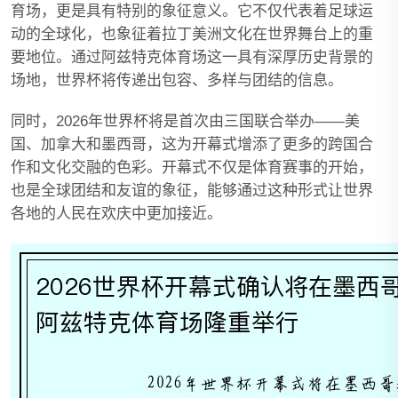
育场，更是具有特别的象征意义。它不仅代表着足球运
动的全球化，也象征着拉丁美洲文化在世界舞台上的重
要地位。通过阿兹特克体育场这一具有深厚历史背景的
场地，世界杯将传递出包容、多样与团结的信息。
同时，2026年世界杯将是首次由三国联合举办——美
国、加拿大和墨西哥，这为开幕式增添了更多的跨国合
作和文化交融的色彩。开幕式不仅是体育赛事的开始，
也是全球团结和友谊的象征，能够通过这种形式让世界
各地的人民在欢庆中更加接近。