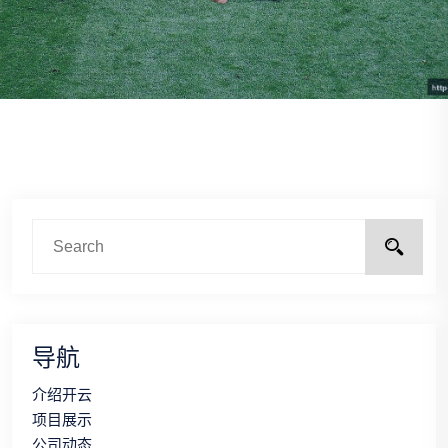
导航
介绍开云
项目展示
公司动态