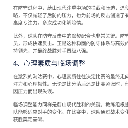
在防守过程中，蔚山现代注重中场的拦截和压迫，迫
略，不仅减轻了后防的压力，也为前场的反击创造了
高度专注力，多次成功化解险情。
此外，球队在防守反击中的默契配合也非常关键。防
员，形成快速反击。正是这种稳固的防守体系与高效
持领先，并最终战胜对手晋级八强。
4、心理素质与临场调整
在激烈的淘汰赛中，心理素质往往决定比赛的最终走
注力和心理韧性。无论是比分落后还是比赛紧张时，
因压力而出现失误。
临场调整能力同样是蔚山现代胜利的关键。教练组根
队能够适应对手的变化。在比赛中，球队通过战术变
获胜奠定基础。