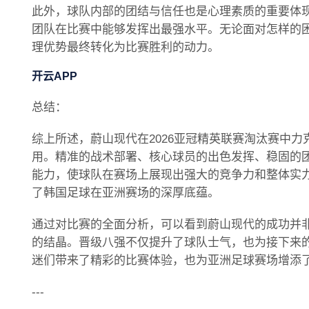
此外，球队内部的团结与信任也是心理素质的重要体
团队在比赛中能够发挥出最强水平。无论面对怎样的
理优势最终转化为比赛胜利的动力。
开云APP
总结：
综上所述，蔚山现代在2026亚冠精英联赛淘汰赛中
用。精准的战术部署、核心球员的出色发挥、稳固的
能力，使球队在赛场上展现出强大的竞争力和整体实
了韩国足球在亚洲赛场的深厚底蕴。
通过对比赛的全面分析，可以看到蔚山现代的成功并
的结晶。晋级八强不仅提升了球队士气，也为接下来
迷们带来了精彩的比赛体验，也为亚洲足球赛场增添
---