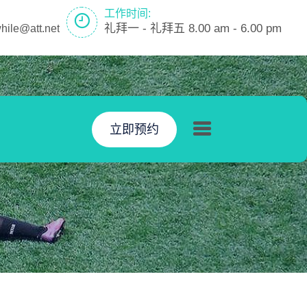
工作时间:
礼拜一 - 礼拜五 8.00 am - 6.00 pm
while@att.net
立即预约