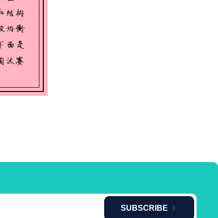
SUBSCRIBE