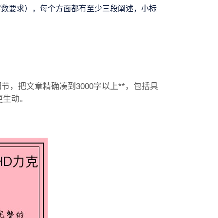
字数要求），每个方面都有至少三段阐述，小标
节，把文章精确凑到3000字以上**，包括具
更生动。