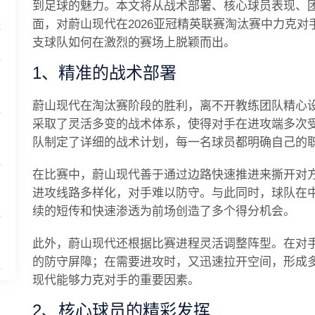
到足球的魅力。本文将从战术部署、核心球员表现、
面，对蔚山现代在2026亚冠精英联赛淘汰赛中力克
竞
支球队如何在激烈的赛场上脱颖而出。
1、精准的战术部署
调
蔚山现代在淘汰赛阶段的胜利，离不开教练团队精心
采取了灵活多变的战术体系，使得对手在进攻端多次
队制定了详细的战术计划，每一名球员都明确自己的
在比赛中，蔚山现代善于通过边路快速推进来撕开对
进攻线路多样化，对手难以防守。与此同时，球队在
续的短传和快速渗透为前场创造了多个得分机会。
尔
此外，蔚山现代还根据比赛进程灵活调整阵型。在对
的防守屏障；在需要进攻时，又迅速拉开空间，形成
现代能够力克对手的重要因素。
2、核心球员的精彩发挥