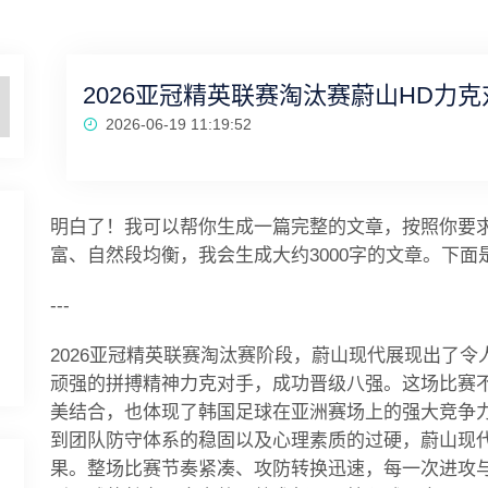
2026亚冠精英联赛淘汰赛蔚山HD力
2026-06-19 11:19:52
明白了！我可以帮你生成一篇完整的文章，按照你要
富、自然段均衡，我会生成大约3000字的文章。下面
---
2026亚冠精英联赛淘汰赛阶段，蔚山现代展现出了
顽强的拼搏精神力克对手，成功晋级八强。这场比赛
美结合，也体现了韩国足球在亚洲赛场上的强大竞争
到团队防守体系的稳固以及心理素质的过硬，蔚山现
果。整场比赛节奏紧凑、攻防转换迅速，每一次进攻