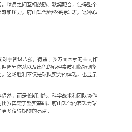
现。球员之间互相鼓励、默契配合，使得整个
困难和压力，蔚山现代始终保持斗志，这种心
力克对手晋级八强，得益于多方面因素的共同作
团队防守体系以及出色的心理素质和临场调整
力。这场胜利不仅是球队实力的体现，也显示
非偶然，而是长期训练、科学战术和团队协作
的比赛奠定了坚实基础。蔚山现代的表现为球
了更多值得期待的亮点。