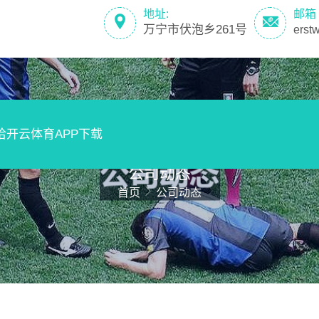
地址:
邮箱
万宁市伏泡乡261号
erst
洽开云体育APP下载
公司动态
首页
公司动态