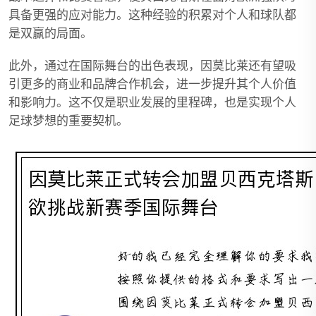
具备更强的应对能力。这种经验的积累对个人和球队都
是双赢的局面。
此外，通过在国际舞台的出色表现，因莫比莱还有望吸
引更多的商业和品牌合作机会，进一步提升其个人价值
和影响力。这不仅是职业发展的里程碑，也是实现个人
足球梦想的重要契机。