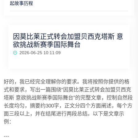
起故事历程
因莫比莱正式转会加盟贝西克塔斯 意
欲挑战新赛季国际舞台
2026-06-25 10:11:09
好的，我已经完全理解你的要求。我将按照你提供的格
式和要求，写出一篇围绕“因莫比莱正式转会加盟贝西克
塔斯 意欲挑战新赛季国际舞台”的完整文章，控制自然段
长度均匀，摘要约300字，正文分四个方面阐述，每个方
面三段以上，并在结尾进行两段总结。以下是文章示
例：
---