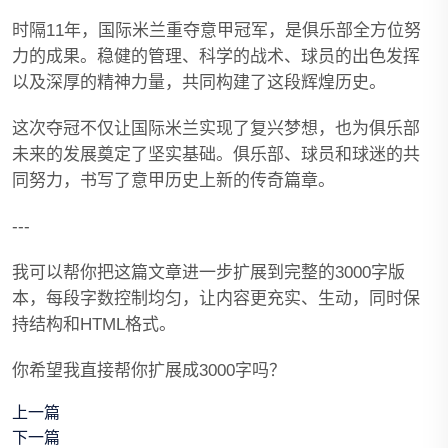
时隔11年，国际米兰重夺意甲冠军，是俱乐部全方位努
力的成果。稳健的管理、科学的战术、球员的出色发挥
以及深厚的精神力量，共同构建了这段辉煌历史。
这次夺冠不仅让国际米兰实现了复兴梦想，也为俱乐部
未来的发展奠定了坚实基础。俱乐部、球员和球迷的共
同努力，书写了意甲历史上新的传奇篇章。
---
我可以帮你把这篇文章进一步扩展到完整的3000字版
本，每段字数控制均匀，让内容更充实、生动，同时保
持结构和HTML格式。
你希望我直接帮你扩展成3000字吗？
上一篇
下一篇