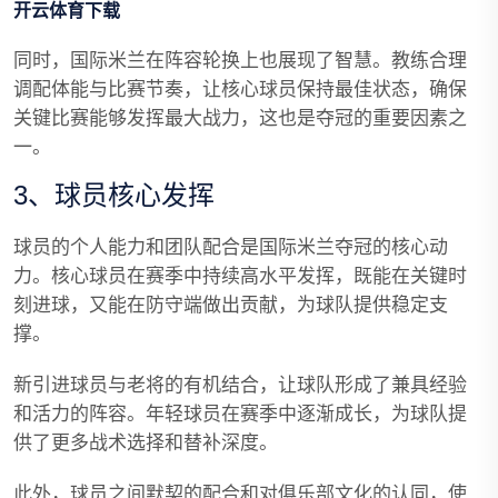
开云体育下载
同时，国际米兰在阵容轮换上也展现了智慧。教练合理
调配体能与比赛节奏，让核心球员保持最佳状态，确保
关键比赛能够发挥最大战力，这也是夺冠的重要因素之
一。
3、球员核心发挥
球员的个人能力和团队配合是国际米兰夺冠的核心动
力。核心球员在赛季中持续高水平发挥，既能在关键时
刻进球，又能在防守端做出贡献，为球队提供稳定支
撑。
新引进球员与老将的有机结合，让球队形成了兼具经验
和活力的阵容。年轻球员在赛季中逐渐成长，为球队提
供了更多战术选择和替补深度。
此外，球员之间默契的配合和对俱乐部文化的认同，使