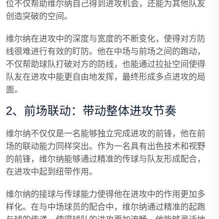
位不仅帮助维尔纳自己得到进攻机会，还能为其他队友
创造突破的空间。
维尔纳在进攻中的深度与宽度的不断变化，使得对方防
线很难进行有效的盯防。他在中场与前场之间的跑动，
不仅帮助球队打破对方的防线，也能通过拉扯空间使得
队友在进攻中能更自由地发挥，最终形成多点进攻的局
面。
2、前场联动：带动整体进攻节奏
维尔纳不仅仅是一名能够独立完成进攻的前锋，他在前
场的联动能力同样突出。作为一名具有出色技术和视野
的前锋，维尔纳能够通过精准的传球与队友形成配合，
在进攻中起到纽带作用。
维尔纳的接球与传球能力使得他在进攻中的作用更加多
样化。在与中场球员的配合中，维尔纳通过精准的起跑