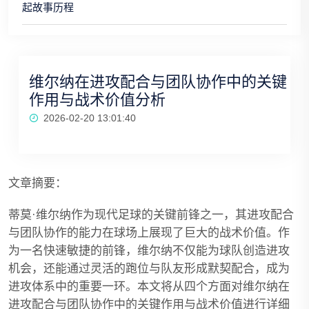
起故事历程
维尔纳在进攻配合与团队协作中的关键
作用与战术价值分析
2026-02-20 13:01:40
文章摘要：
蒂莫·维尔纳作为现代足球的关键前锋之一，其进攻配合
与团队协作的能力在球场上展现了巨大的战术价值。作
为一名快速敏捷的前锋，维尔纳不仅能为球队创造进攻
机会，还能通过灵活的跑位与队友形成默契配合，成为
进攻体系中的重要一环。本文将从四个方面对维尔纳在
进攻配合与团队协作中的关键作用与战术价值进行详细