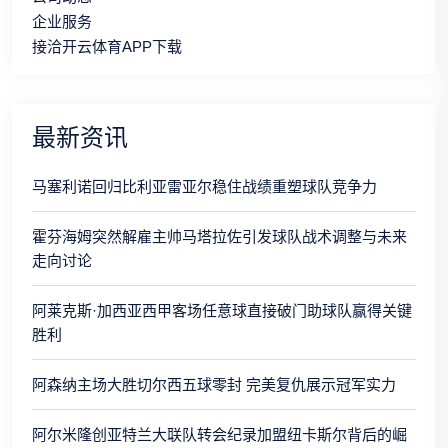
企业服务
接洽开云体育APP下载
最新资讯
马塞利诺回归比利亚雷亚尔稳住战绩重塑球队竞争力
霍芬海姆突然解雇主帅马塔拉佐引发球队战术调整与未来
走向讨论
阿莱克斯·加西亚西甲客场任意球直接破门助球队赢得关键
胜利
阿森纳主场大胜切尔西五球零封 完美复仇展示冠军实力
阿尔米隆创亚特兰大联队转会纪录加盟纽卡斯尔背后的崛