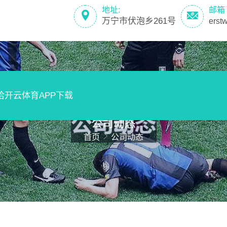
地址:
邮箱
万宁市伏泡乡261号
erst
洽开云体育APP下载
公司动态
首页
公司动态