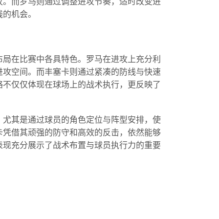
攻。而罗马则通过调整进攻节奏，适时改变进
线的机会。
布局在比赛中各具特色。罗马在进攻上充分利
进攻空间。而丰塞卡则通过紧凑的防线与快速
略不仅仅体现在球场上的战术执行，更反映了
，尤其是通过球员的角色定位与阵型安排，使
卡凭借其顽强的防守和高效的反击，依然能够
表现充分展示了战术布置与球员执行力的重要