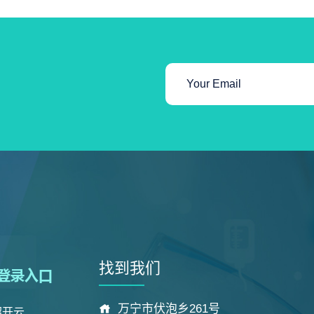
找到我们
万宁市伏泡乡261号
绍开云