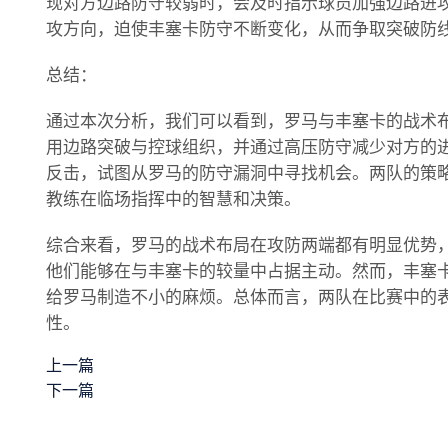
现对方边路防守较弱时，会及时指示球员加强边路进
攻方向，迫使丰塞卡防守不断变化，从而争取突破防
总结：
通过本次分析，我们可以看到，罗马与丰塞卡的战术
用边路突破与控球组织，并通过高压防守减少对方的
反击，试图从罗马的防守漏洞中寻找机会。两队的策
教练在临场指挥中的智慧和决策。
综合来看，罗马的战术布局在攻防两端都有明显优势
他们能够在与丰塞卡的较量中占据主动。然而，丰塞
给罗马制造不小的麻烦。总体而言，两队在比赛中的
性。
上一篇
下一篇