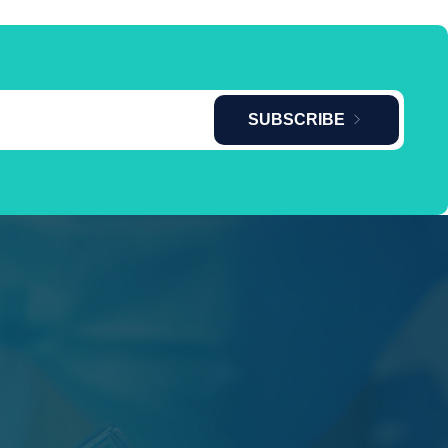
SUBSCRIBE