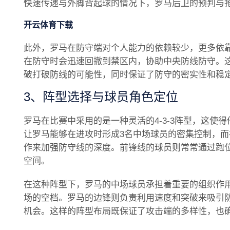
快速传递与外脚背起球的情况下，罗马后卫的预判与
开云体育下载
此外，罗马在防守端对个人能力的依赖较少，更多依
在防守时会迅速回撤到禁区内，协助中央防线防守。
破打破防线的可能性，同时保证了防守的密实性和稳
3、阵型选择与球员角色定位
罗马在比赛中采用的是一种灵活的4-3-3阵型，这使
让罗马能够在进攻时形成3名中场球员的密集控制，
作来加强防守线的深度。前锋线的球员则常常通过跑
空间。
在这种阵型下，罗马的中场球员承担着重要的组织作
场的空档。罗马的边锋则负责利用速度和突破来吸引
机会。这样的阵型布局既保证了攻击端的多样性，也