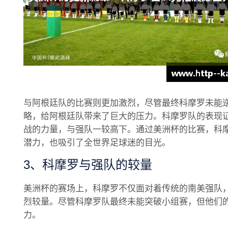
与阿根廷队的比赛则更加激烈，尽管最终科摩罗未能
略，给阿根廷队带来了巨大的压力。科摩罗队的表现
战的力量，与强队一较高下。通过美洲杯的比赛，科
潜力，也吸引了全世界足球迷的目光。
3、科摩罗与强队的较量
美洲杯的赛场上，科摩罗不仅面对着传统的南美强队
烈较量。尽管科摩罗队最终未能突破小组赛，但他们
力。