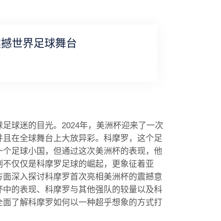
震撼世界足球舞台
足球迷的目光。2024年，美洲杯迎来了一次
并且在全球舞台上大放异彩。科摩罗，这个足
一个足球小国，但通过这次美洲杯的表现，他
刻不仅仅是科摩罗足球的崛起，更象征着亚
方面深入探讨科摩罗首次亮相美洲杯的震撼意
杯中的表现、科摩罗与其他强队的较量以及科
全面了解科摩罗如何以一种超乎想象的方式打