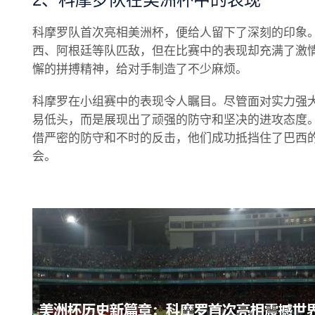
科摩罗队首次亮相美洲杯，便给人留下了深刻的印象
西、阿根廷等队匹敌，但在比赛中的表现却充满了激
懈的拼搏精神，给对手制造了不少麻烦。
科摩罗在小组赛中的表现令人瞩目。尽管面对实力强
易低头，而是展现出了顽强的防守和坚决的进攻态度
借严密的防守和不时的反击，他们成功抵挡住了巴西
会。