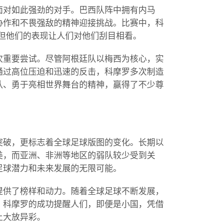
面对如此强劲的对手。巴西队阵中拥有内马
协作和不畏强敌的精神迎接挑战。比赛中，科
，但他们的表现让人们对他们刮目相看。
次重要尝试。尽管阿根廷队以梅西为核心，实
通过高位压迫和迅速的反击，科摩罗多次制造
队、勇于亮相世界舞台的精神，赢得了不少尊
突破，更标志着全球足球版图的变化。长期以
美，而亚洲、非洲等地区的弱队较少受到关
足球潜力和未来发展的无限可能。
提供了榜样和动力。随着全球足球不断发展，
。科摩罗的成功提醒人们，即便是小国，凭借
上大放异彩。