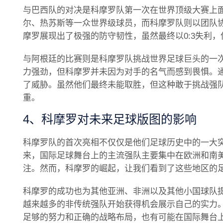
与巴西队的对决是科摩罗队第一次在世界顶级大赛上
尔、热苏斯等一众世界级球员，而科摩罗队则以团队
摩罗展现出了极强的防守韧性，虽然最终以0:3失利
与阿根廷的比赛则是科摩罗队挑战世界足球巨头的一
力强劲，但科摩罗并未因为对手的名气而感到畏惧。
了威胁。虽然他们最终未能取胜，但这种敢于挑战强
重。
4、科摩罗对未来足球版图的影响
科摩罗队的首次亮相不仅仅是他们足球历史中的一大
来，国际足球舞台上的主流强队主要集中在欧洲和南
注。然而，科摩罗的崛起，让我们看到了这些地区的
科摩罗的成功也为其他亚洲、非洲以及其他小国球队
越来越多的非传统强队开始获得机会展示自己的实力
足够的努力和正确的战略布局，也有可能在国际舞台