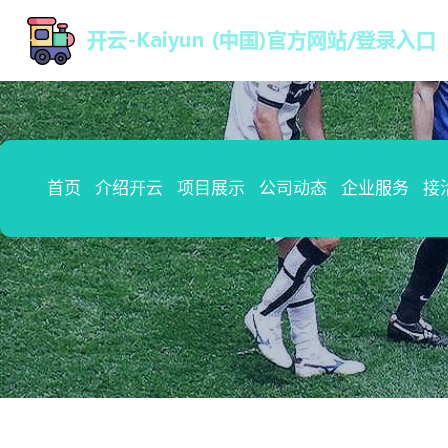
首页
介绍开云
项目展示
公司动态
企业服务
接