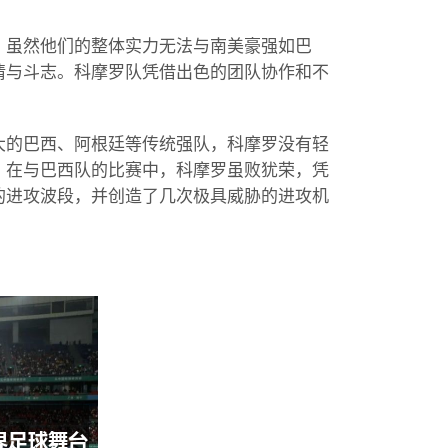
。虽然他们的整体实力无法与南美豪强如巴
情与斗志。科摩罗队凭借出色的团队协作和不
大的巴西、阿根廷等传统强队，科摩罗没有轻
。在与巴西队的比赛中，科摩罗虽败犹荣，凭
的进攻波段，并创造了几次极具威胁的进攻机