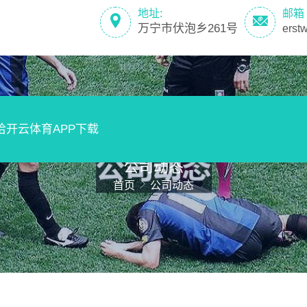
地址:
邮箱
万宁市伏泡乡261号
erst
洽开云体育APP下载
公司动态
首页
公司动态