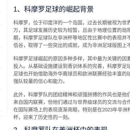
1、科摩罗足球的崛起背景
竞
科摩罗，位于印度洋的一个岛国，过去长期被视为世界
万，其足球发展历史较为短暂，且由于地理位置的局
调
期，科摩罗足球队在非洲杯等地区性比赛中的表现并
低谷，取得了一些突出的成就，成为非洲足球版图上
科摩罗足球崛起的原因多种多样，其中最为关键的因
投入。从基础设施建设到青训体系的完善，科摩罗足
足球也开始借助海外华裔球员和欧洲联赛经验丰富的
强队较量的信心和能力。
此外，科摩罗队的团结精神和顽强拼搏的作风也是他
尔
来自国内联赛，但他们通过与世界级球员的交流与合
在国际赛场上的表现逐渐亮眼，特别是在2023年非
杯，迎来了历史性的一刻。
2、科摩罗队在美洲杯中的表现