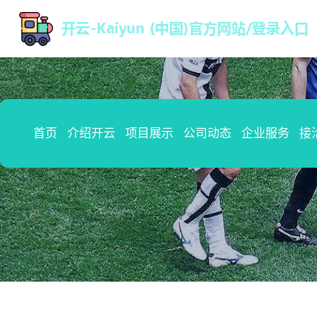
首页
介绍开云
项目展示
公司动态
企业服务
接