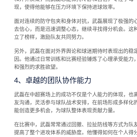
现，使得他能够在压力环境下保持进球效率。
面对连续的防守包夹和身体对抗，武磊展现了极强的
去信心，而是迅速调整心态，继续寻找得分机会。这
立了榜样，激励队友共同努力。
另外，武磊在面对外界舆论和球迷期待时表现出的稳
因。他通过日常训练和比赛经验锤炼了心理承受能力
和强烈的求胜欲望。
4、卓越的团队协作能力
武磊在中超赛场上的成功不仅是个人能力的体现，也
友沟通，灵活参与球队战术安排，在前场形成多样化
能创造更多机会，为球队整体表现贡献力量。
在比赛中，武磊常常通过回撤、拉扯防线等方式为队
提高了整个进攻体系的威胁度。他懂得如何在个人得