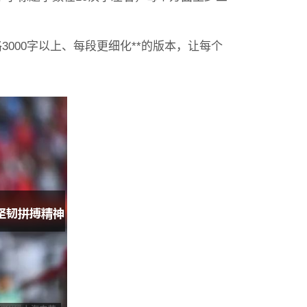
3000字以上、每段更细化**的版本，让每个