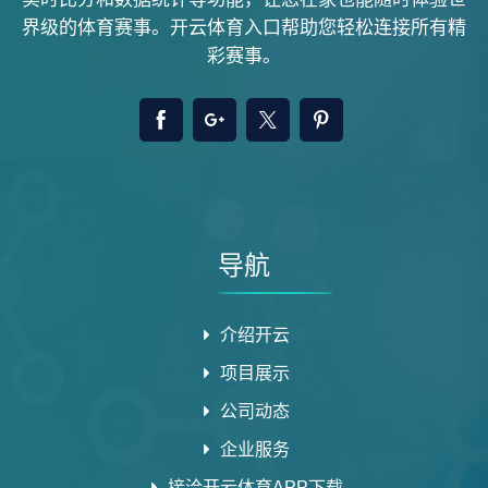
界级的体育赛事。开云体育入口帮助您轻松连接所有精
彩赛事。
导航
介绍开云
项目展示
公司动态
企业服务
接洽开云体育APP下载