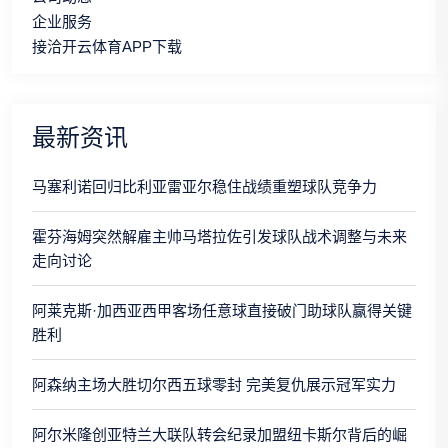
企业服务
接洽开云体育APP下载
最新资讯
马塞利诺回归比利亚雷亚尔稳住战绩重塑球队竞争力
霍芬海姆突然解雇主帅马塔拉佐引发球队战术调整与未来
走向讨论
阿莱克斯·加西亚西甲客场任意球直接破门助球队赢得关键
胜利
阿森纳主场大胜切尔西五球零封 完美复仇展示冠军实力
阿尔米隆创亚特兰大联队转会纪录加盟纽卡斯尔背后的崛