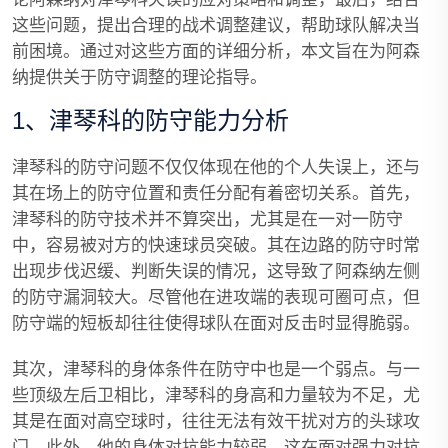
这些问题，提出合理的战术调整建议，帮助球队解决当
前困境。通过对这些方面的详细分析，本文旨在为阿森
纳提供关于防守调整的理论指导。
1、津琴科的防守能力分析
津琴科的防守问题不仅仅体现在他的个人失误上，还与
其在场上的防守位置和责任分配有着密切关系。首先，
津琴科的防守技术并不算突出，尤其是在一对一防守
中，容易被对方的快速球员突破。其在边路的防守时常
出现步伐迟缓、判断失误的情况，这导致了阿森纳左侧
的防守漏洞较大。尽管他在进攻端的表现可圈可点，但
防守端的短板却往往使得球队在面对反击时显得脆弱。
其次，津琴科的身体条件在防守中也是一个弱点。与一
些顶级左后卫相比，津琴科的身高和力量较为不足，尤
其是在面对高空球时，往往无法有效干扰对方的头球攻
门。此外，他的身体对抗能力较弱，这在面对强力对抗