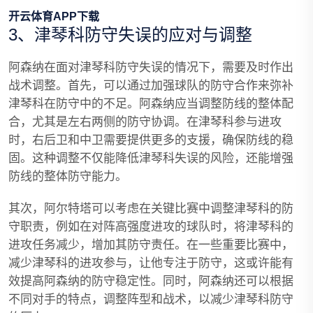
开云体育APP下载
3、津琴科防守失误的应对与调整
阿森纳在面对津琴科防守失误的情况下，需要及时作出
战术调整。首先，可以通过加强球队的防守合作来弥补
津琴科在防守中的不足。阿森纳应当调整防线的整体配
合，尤其是左右两侧的防守协调。在津琴科参与进攻
时，右后卫和中卫需要提供更多的支援，确保防线的稳
固。这种调整不仅能降低津琴科失误的风险，还能增强
防线的整体防守能力。
其次，阿尔特塔可以考虑在关键比赛中调整津琴科的防
守职责，例如在对阵高强度进攻的球队时，将津琴科的
进攻任务减少，增加其防守责任。在一些重要比赛中，
减少津琴科的进攻参与，让他专注于防守，这或许能有
效提高阿森纳的防守稳定性。同时，阿森纳还可以根据
不同对手的特点，调整阵型和战术，以减少津琴科防守