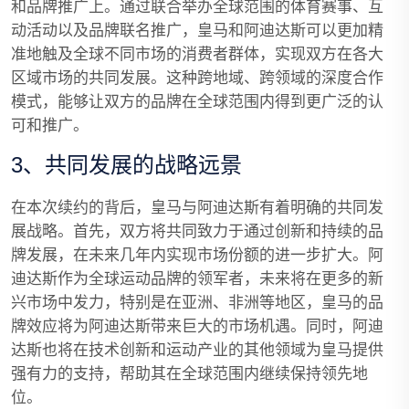
和品牌推广上。通过联合举办全球范围的体育赛事、互
动活动以及品牌联名推广，皇马和阿迪达斯可以更加精
准地触及全球不同市场的消费者群体，实现双方在各大
区域市场的共同发展。这种跨地域、跨领域的深度合作
模式，能够让双方的品牌在全球范围内得到更广泛的认
可和推广。
3、共同发展的战略远景
在本次续约的背后，皇马与阿迪达斯有着明确的共同发
展战略。首先，双方将共同致力于通过创新和持续的品
牌发展，在未来几年内实现市场份额的进一步扩大。阿
迪达斯作为全球运动品牌的领军者，未来将在更多的新
兴市场中发力，特别是在亚洲、非洲等地区，皇马的品
牌效应将为阿迪达斯带来巨大的市场机遇。同时，阿迪
达斯也将在技术创新和运动产业的其他领域为皇马提供
强有力的支持，帮助其在全球范围内继续保持领先地
位。