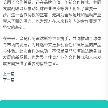
巩固了合作关系，还在品牌价值、创新合作模式、共同
发展战略以及推动足球产业进步等方面迈出了重要一
步。这一合作协议的签署，无疑为全球足球和运动产业
带来了新的活力，也为双方在未来数年内的合作奠定了
坚实的基础。
在未来，皇马和阿迪达斯将继续携手，共同推动全球体
育市场的发展，为球迷带来更多创新性和高质量的产品
与体验。此次合作的成功，不仅是皇马与阿迪达斯各自
发展的新契机，也为整个体育产业的合作模式和未来发
展方向提供了重要的借鉴意义。
上一篇
下一篇