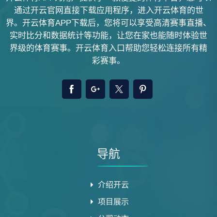
通过开云官网直接下载应用程序，进入开云体育的世
界。开云体育APP下载后，您将可以享受高清赛事直播、
实时比分和数据统计等功能，让您在家也能随时体验世
界级的体育赛事。开云体育入口帮助您轻松连接所有精
彩赛事。
导航
介绍开云
项目展示