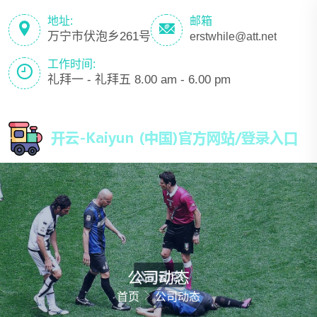
地址:
邮箱
万宁市伏泡乡261号
erstwhile@att.net
工作时间:
礼拜一 - 礼拜五 8.00 am - 6.00 pm
公司动态
首页
公司动态