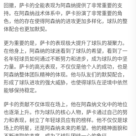
回撤，萨卡的全能表现为阿森纳提供了非常重要的支
持。在阿森纳战术体系中，萨卡扮演了非常重要的角
色，他的存在使得阿森纳的进攻更加多样化，球队的整
体配合也更加默契。
更为重要的是，萨卡的表现极大提升了球队的凝聚力。
在他身上，阿森纳的球迷看到了球队的希望，看到了一
名年轻球员如何通过不断努力和进步，成为球队的中坚
力量。萨卡的高光表现，不仅仅是他个人的成功，也是
阿森纳整体团队精神的体现。他与队友们的默契配合，
形成了球队进攻的强大威胁，也使得球队在逆境中依然
能够保持稳定。
萨卡的贡献不仅体现在场上，他在阿森纳文化中的地位
也逐渐上升。作为球队的核心人物，萨卡通过自己的努
力和表现，树立了年轻球员应有的榜样。他不仅仅是球
场上的明星，还是阿森纳未来的希望。他的精神面貌和