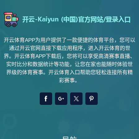
开云体育APP为用户提供了一款便捷的体育平台，您可以
通过开云官网直接下载应用程序，进入开云体育的世
界。开云体育APP下载后，您将可以享受高清赛事直播、
实时比分和数据统计等功能，让您在家也能随时体验世
界级的体育赛事。开云体育入口帮助您轻松连接所有精
彩赛事。