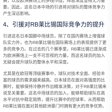
赛，以及欧洲赛场上的多线作战，阵容深度显得尤为重
要。因此，这名日本中场的引进将对球队的整体竞争力
产生深远影响。
4、引援对RB莱比锡国际竞争力的提升
引进这名日本国脚中场球员，除了在国内赛场上增强球
队实力外，也为RB莱比锡在国际赛场上的表现提供了更
多的竞争力。在过去的几个赛季里，RB莱比锡已逐渐成
为欧洲赛场上一支不可忽视的力量，而这名球员的加入
无疑会提升球队的整体水平和深度。
尤其是在欧冠等顶级赛事中，球队对技术全面、经验丰
富的球员的需求越来越高。日本球员在面对高强度的比
赛时，能够保持冷静并作出精准决策，对于RB莱比锡来
说至关重要。这名中场球员的加入，能够帮助球队在高
水平对抗中稳定局势，提升比赛中的控球率，从而帮助
RB莱比锡在面对其他欧洲豪门时拥有更大的竞争优势。