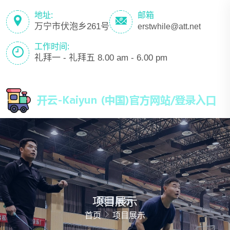
地址:
邮箱
万宁市伏泡乡261号
erstwhile@att.net
工作时间:
礼拜一 - 礼拜五 8.00 am - 6.00 pm
项目展示
首页
项目展示