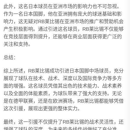
此外，这名日本球员在亚洲市场的影响力也不可忽视。
作为一名日本国脚，他在亚洲拥有庞大的球迷基础和影
响力，这无疑对RB莱比锡在亚洲市场的推广和赞助机会
产生积极影响。通过引进这名球员，RB莱比锡不仅能够
在竞技层面得到提升，还能够在商业层面获得更广泛的
关注和支持。
总结：
综上所述，RB莱比锡成功引进日本国脚中场球员，充分
展现了球队在技术、战术、深度以及国际竞争力等多方
面的增强。这名球员凭借其出色的技术能力、战术素养
以及全面的体能素质，为球队带来了强大的支持。无论
是在德甲联赛，还是在欧洲赛场，RB莱比锡都能够凭借
这次引援，展现出更强的整体实力。
最终，这一引援不仅提升了RB莱比锡的战术灵活性，还
增强了球队的深度，为未来的多线作战做好了充分准