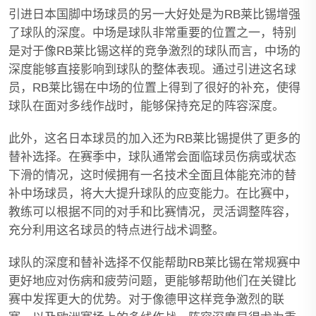
引进日本国脚中场球员的另一大好处是为RB莱比锡增强
了球队的深度。中场是球队非常重要的位置之一，特别
是对于像RB莱比锡这样的竞争激烈的球队而言，中场的
深度能够直接影响到球队的整体表现。通过引进这名球
员，RB莱比锡在中场的位置上得到了很好的补充，使得
球队在面对多线作战时，能够保持充足的阵容深度。
此外，这名日本球员的加入还为RB莱比锡提供了更多的
替补选择。在赛季中，球队通常会面临球员伤病或状态
下滑的情况，这时候拥有一名技术全面且体能充沛的替
补中场球员，将大大提升球队的应变能力。在比赛中，
教练可以根据不同的对手和比赛情况，灵活调整阵容，
充分利用这名球员的特点进行战术调整。
球队的深度和替补选择不仅能帮助RB莱比锡在常规赛中
更好地应对伤病和疲劳问题，更能够帮助他们在关键比
赛中发挥更大的优势。对于像德甲这样竞争激烈的联