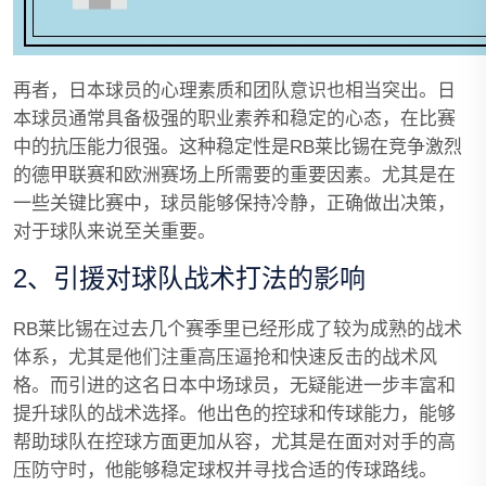
再者，日本球员的心理素质和团队意识也相当突出。日
本球员通常具备极强的职业素养和稳定的心态，在比赛
中的抗压能力很强。这种稳定性是RB莱比锡在竞争激烈
的德甲联赛和欧洲赛场上所需要的重要因素。尤其是在
一些关键比赛中，球员能够保持冷静，正确做出决策，
对于球队来说至关重要。
2、引援对球队战术打法的影响
RB莱比锡在过去几个赛季里已经形成了较为成熟的战术
体系，尤其是他们注重高压逼抢和快速反击的战术风
格。而引进的这名日本中场球员，无疑能进一步丰富和
提升球队的战术选择。他出色的控球和传球能力，能够
帮助球队在控球方面更加从容，尤其是在面对对手的高
压防守时，他能够稳定球权并寻找合适的传球路线。