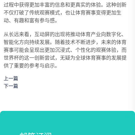
过程中获得更加丰富的信息和更真实的体验。这种创新
不仅打破了传统观赛模式，也让体育赛事变得更加生
动、有趣和富有参与感。
从长远来看，互动屏的出现将推动体育产业向数字化、
智能化方向持续发展。随着技术不断进步，未来的体育
赛事可能会呈现出更加沉浸式、个性化的观赛体验，而
世界杯的这一创新尝试，无疑为全球体育赛事的发展提
供了重要的参考与启示。
上一篇
下一篇