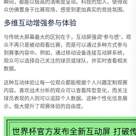
瞬间，都能以极高的清晰度呈现。科技的加入，使得观
众仿佛置身于比赛现场，感受到更加真实的竞技氛围。
多维互动增强参与体验
与传统大屏幕最大的区别在于，互动屏强调“参与感”。观
众不再只是被动观看比赛，而是可以通过多种方式参与
到赛事内容中。例如，通过移动设备连接互动屏系统，
观众可以选择自己关注的球员或球队，并实时查看相关
数据。
这种互动体验让每一位观众都能根据个人兴趣定制观赛
内容。喜欢战术分析的观众可以查看阵型变化，而关注
球员表现的人则可以追踪个人数据。这种个性化信息展
示，极大提升了观赛体验的自由度。