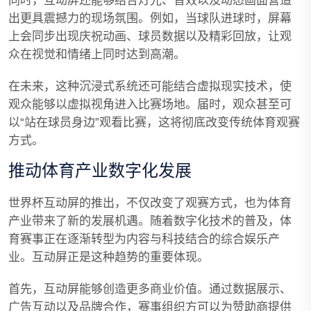
同时，互动屏还能够结合灯光、音效以及动态画面营造
出更具震撼力的现场氛围。例如，当球队进球时，屏幕
上会同步出现庆祝动画、球员数据以及精彩回放，让观
众在视觉和情绪上同时达到高潮。
在未来，这种沉浸式系统还可能结合虚拟现实技术，使
观众能够以虚拟视角进入比赛场地。届时，观众甚至可
以“站在球员身边”观看比赛，这将彻底改变传统体育观赛
方式。
推动体育产业数字化发展
世界杯互动屏的推出，不仅改变了观赛方式，也为体育
产业带来了新的发展机遇。随着数字化技术的普及，体
育赛事正在逐渐转型为内容与科技结合的综合娱乐产
业。互动屏正是这种趋势的重要体现。
首先，互动屏能够创造更多商业价值。通过数据展示、
广告互动以及品牌合作，赛事组织方可以为赞助商提供