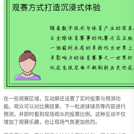
在一些观赛区域，互动屏还设置了实时投票与预测功
能。观众可以对比赛结果、下一粒进球球员等内容进行
预测，并即时看到现场观众的投票比例。这种互动不仅
增加了观赛乐趣，也让现场气氛更加热烈。