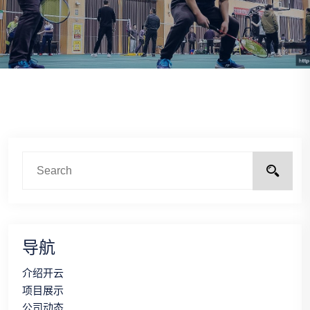
导航
介绍开云
项目展示
公司动态