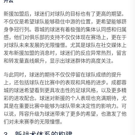
开云
新援加盟后，球迷们对球队的目标也有了更高的期望。
不仅仅是希望球队能够稳住中游的位置，更希望能够跻
身争冠行列。蓉城的球迷有着极强的集体认同感和归属
感，他们对俱乐部的支持不仅仅体现在赛场上，更在于
对球队未来发展的无限憧憬。尤其是球队在社交媒体上
发布新援加盟的消息时，球迷们的反应异常热烈，留言
和转发量直线飙升，显示出球迷群体的高度关注。
与此同时，球迷的期待不仅仅停留在球队成绩的提升
上，还包括球队在比赛中的表现和风格的进步。成都蓉
城的球迷希望看到更具攻击性的足球风格，以及更多精
彩的进攻配合。球迷对新援的个人表现也充满期待，尤
其是在重要比赛中能够为球队带来决定性的影响力。可
以说，阵容升级为球迷带来了更多的希望，也激发了他
们对未来赛季的无限憧憬。
3、新战术体系的构建