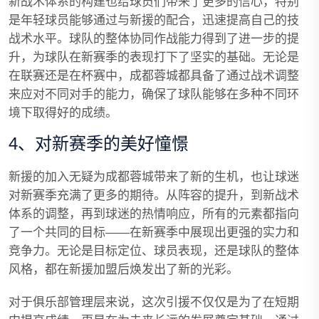
新战术体系的构建也给球员们带来了更多的信心，特别
是年轻球员能够通过与新援的配合，迅速提高自己的技
战术水平。球队的整体协同作战能力得到了进一步的提
升，为球队在新赛季的表现打下了坚实的基础。无论是
在联赛还是在杯赛中，成都蓉城都具备了通过战术调整
来应对不同对手的能力，确保了球队能够在多种不同环
境下取得好的成绩。
4、对新赛季的美好憧憬
新援的加入无疑为成都蓉城带来了新的生机，也让球迷
对新赛季充满了更多的期待。从阵容的提升，到新战术
体系的调整，再到球迷的热情响应，所有的元素都指向
了一个共同的目标——在新赛季中展现出更强的实力和
竞争力。无论是目标定位、球员表现，还是球队的整体
风格，都在新援加盟后焕发出了新的光彩。
对于俱乐部管理层来说，这次引援不仅仅是为了在短期