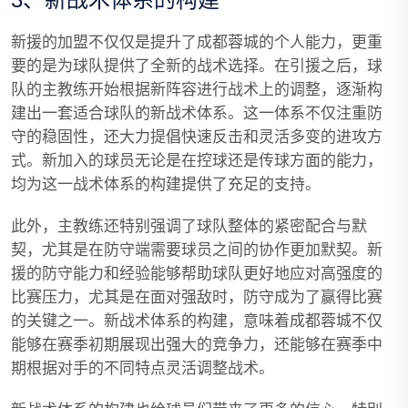
新援的加盟不仅仅是提升了成都蓉城的个人能力，更重
要的是为球队提供了全新的战术选择。在引援之后，球
队的主教练开始根据新阵容进行战术上的调整，逐渐构
建出一套适合球队的新战术体系。这一体系不仅注重防
守的稳固性，还大力提倡快速反击和灵活多变的进攻方
式。新加入的球员无论是在控球还是传球方面的能力，
均为这一战术体系的构建提供了充足的支持。
此外，主教练还特别强调了球队整体的紧密配合与默
契，尤其是在防守端需要球员之间的协作更加默契。新
援的防守能力和经验能够帮助球队更好地应对高强度的
比赛压力，尤其是在面对强敌时，防守成为了赢得比赛
的关键之一。新战术体系的构建，意味着成都蓉城不仅
能够在赛季初期展现出强大的竞争力，还能够在赛季中
期根据对手的不同特点灵活调整战术。