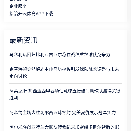
企业服务
接洽开云体育APP下载
最新资讯
马塞利诺回归比利亚雷亚尔稳住战绩重塑球队竞争力
霍芬海姆突然解雇主帅马塔拉佐引发球队战术调整与未来
走向讨论
阿莱克斯·加西亚西甲客场任意球直接破门助球队赢得关键
胜利
阿森纳主场大胜切尔西五球零封 完美复仇展示冠军实力
阿尔米隆创亚特兰大联队转会纪录加盟纽卡斯尔背后的崛