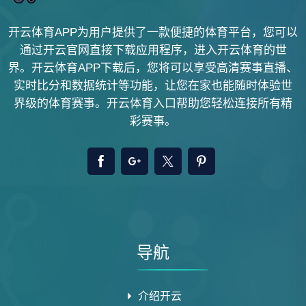
开云体育APP为用户提供了一款便捷的体育平台，您可以
通过开云官网直接下载应用程序，进入开云体育的世
界。开云体育APP下载后，您将可以享受高清赛事直播、
实时比分和数据统计等功能，让您在家也能随时体验世
界级的体育赛事。开云体育入口帮助您轻松连接所有精
彩赛事。
导航
介绍开云