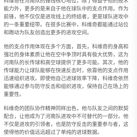
科维奇在河南队的锋线核心地位，除了得益于他的技术
能力外，更多的是来自于他在球队中的支点作用。作为
前锋，他不仅仅是进攻线上的终结者，更是球队进攻中
的一条重要纽带。在很多比赛中，科维奇都能通过站位
和跑动为队友创造出更多的进攻空间。
他的支点作用体现在多个方面，首先，科维奇的身高和
强壮的身体素质让他在空中争顶时具有极大优势，这为
河南队的长传球和高空球提供了更多可能。其次，他的
传球能力让球队能够在快速反击时，依靠他的支点作用
迅速组织进攻。即使他自己进球效率下降，科维奇依然
能够通过参与防守反击和组织进攻，保持自己在场上的
重要性。
科维奇的团队协作精神同样出色，他与队友之间的默契
配合，让他成为了河南队进攻中不可替代的一部分。他
不仅是进攻的引领者，也是防守反击的重要参与者，这
使得他的价值远远超过了单纯的进球数据。