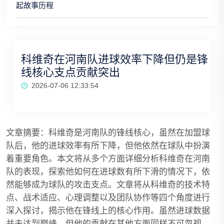
起故事历程
科维奇在河南队进球效率下降但仍是锋
线核心支点贡献突出
2026-07-06 12:33:54
文章摘要：科维奇是河南队的锋线核心，虽然在加盟球
队后，他的进球效率有所下降，但他依然在球队中扮演
着重要角色。本文将从多个方面详细分析科维奇在河南
队的表现，探索他如何在进球数有所下滑的情况下，依
然能够成为球队的攻击支点。文章将从科维奇的技术特
点、战术适应、心理调整以及团队协作等四个角度进行
深入探讨，揭示他在锋线上的核心作用。虽然进球数据
并未达到巅峰，但他的贡献在其他方面同样不可忽视，