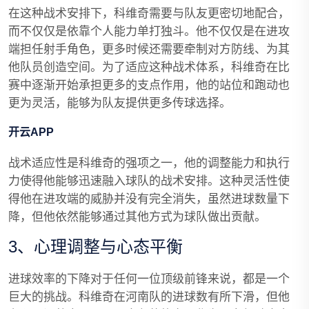
在这种战术安排下，科维奇需要与队友更密切地配合，
而不仅仅是依靠个人能力单打独斗。他不仅仅是在进攻
端担任射手角色，更多时候还需要牵制对方防线、为其
他队员创造空间。为了适应这种战术体系，科维奇在比
赛中逐渐开始承担更多的支点作用，他的站位和跑动也
更为灵活，能够为队友提供更多传球选择。
开云APP
战术适应性是科维奇的强项之一，他的调整能力和执行
力使得他能够迅速融入球队的战术安排。这种灵活性使
得他在进攻端的威胁并没有完全消失，虽然进球数量下
降，但他依然能够通过其他方式为球队做出贡献。
3、心理调整与心态平衡
进球效率的下降对于任何一位顶级前锋来说，都是一个
巨大的挑战。科维奇在河南队的进球数有所下滑，但他