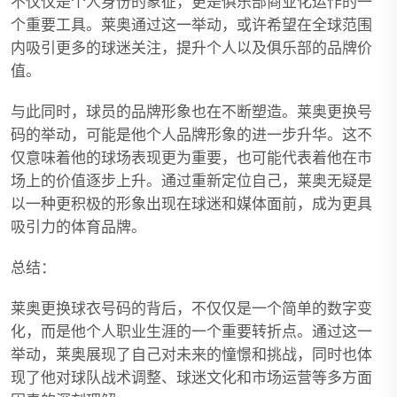
不仅仅是个人身份的象征，更是俱乐部商业化运作的一
个重要工具。莱奥通过这一举动，或许希望在全球范围
内吸引更多的球迷关注，提升个人以及俱乐部的品牌价
值。
与此同时，球员的品牌形象也在不断塑造。莱奥更换号
码的举动，可能是他个人品牌形象的进一步升华。这不
仅意味着他的球场表现更为重要，也可能代表着他在市
场上的价值逐步上升。通过重新定位自己，莱奥无疑是
以一种更积极的形象出现在球迷和媒体面前，成为更具
吸引力的体育品牌。
总结：
莱奥更换球衣号码的背后，不仅仅是一个简单的数字变
化，而是他个人职业生涯的一个重要转折点。通过这一
举动，莱奥展现了自己对未来的憧憬和挑战，同时也体
现了他对球队战术调整、球迷文化和市场运营等多方面