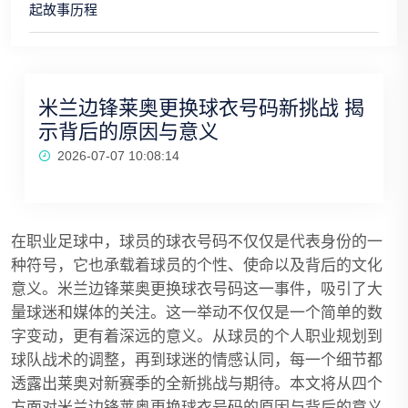
起故事历程
米兰边锋莱奥更换球衣号码新挑战 揭
示背后的原因与意义
2026-07-07 10:08:14
在职业足球中，球员的球衣号码不仅仅是代表身份的一
种符号，它也承载着球员的个性、使命以及背后的文化
意义。米兰边锋莱奥更换球衣号码这一事件，吸引了大
量球迷和媒体的关注。这一举动不仅仅是一个简单的数
字变动，更有着深远的意义。从球员的个人职业规划到
球队战术的调整，再到球迷的情感认同，每一个细节都
透露出莱奥对新赛季的全新挑战与期待。本文将从四个
方面对米兰边锋莱奥更换球衣号码的原因与背后的意义