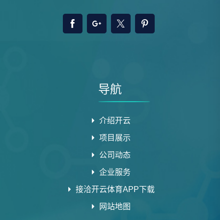
导航
介绍开云
项目展示
公司动态
企业服务
接洽开云体育APP下载
网站地图