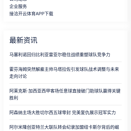
企业服务
接洽开云体育APP下载
最新资讯
马塞利诺回归比利亚雷亚尔稳住战绩重塑球队竞争力
霍芬海姆突然解雇主帅马塔拉佐引发球队战术调整与未来
走向讨论
阿莱克斯·加西亚西甲客场任意球直接破门助球队赢得关键
胜利
阿森纳主场大胜切尔西五球零封 完美复仇展示冠军实力
阿尔米隆创亚特兰大联队转会纪录加盟纽卡斯尔背后的崛