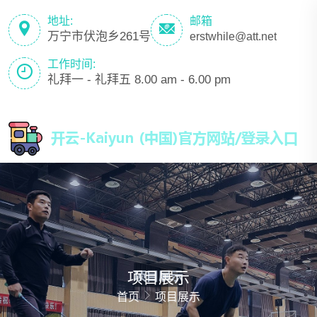
地址:
邮箱
万宁市伏泡乡261号
erstwhile@att.net
工作时间:
礼拜一 - 礼拜五 8.00 am - 6.00 pm
项目展示
首页
项目展示