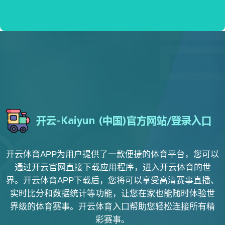
开云体育APP为用户提供了一款便捷的体育平台，您可以
通过开云官网直接下载应用程序，进入开云体育的世
界。开云体育APP下载后，您将可以享受高清赛事直播、
实时比分和数据统计等功能，让您在家也能随时体验世
界级的体育赛事。开云体育入口帮助您轻松连接所有精
彩赛事。