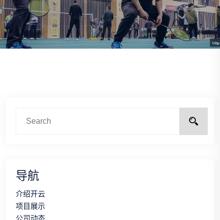
导航
介绍开云
项目展示
公司动态