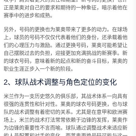
正是莱奥对自己的要求和期待的一种象征，暗示着他在
赛季中的进步和成熟。
另外，号码的更换也为莱奥带来了更多的动力。在球场
上，球员的号码不仅仅代表着他们的身份，还承载着他
们的心理压力与激励。通过更换号码，莱奥可能希望让
自己摆脱过去的负担，迎接更加充满挑战的新赛季。新
的球衣号码，意味着新的起点和新的奋斗目标，莱奥的
职业生涯正步入一个新的阶段。
2、球队战术调整与角色定位的变化
米兰作为一支历史悠久的俱乐部，其战术体系一向具有
很强的连贯性和针对性。莱奥的球衣号码更换，也与球
队的战术调整有着密切的关系。尤其是在意甲和欧洲赛
场上，米兰的战术打法常常依赖于边锋的发挥，莱奥作
为边锋的重要性不言而喻。球队通过调整战术来适应新
的人员配置和对手的变化，而莱奥更换号码可能与这一