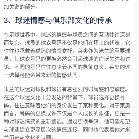
加关键的部分。
3、球迷情感与俱乐部文化的传承
在足球世界中，球迷的情感与球员之间的互动往往深刻
而复杂。球员的球衣号码不仅是他们在场上的代表，它
往往也承载着球迷的情感寄托。莱奥作为米兰的重要球
员，其球衣号码的更换必然会引起球迷的广泛关注和讨
论。不同的号码往往意味着不同的象征意义，莱奥的这
一选择可能会带来新的情感认同。
米兰的球迷对球队和球员有着强烈的归属感和忠诚度。
在这个球迷文化十分发达的背景下，球员选择更换号
码，往往意味着他们的身份发生了某种变化。对于莱奥
而言，号码的更换或许不仅是个人成长的象征，更是一
种对球迷情感的重新塑造。通过更换号码，他可能希望
与球迷建立更深层次的情感连接，同时也代表着他对米
兰历史与文化的认同。