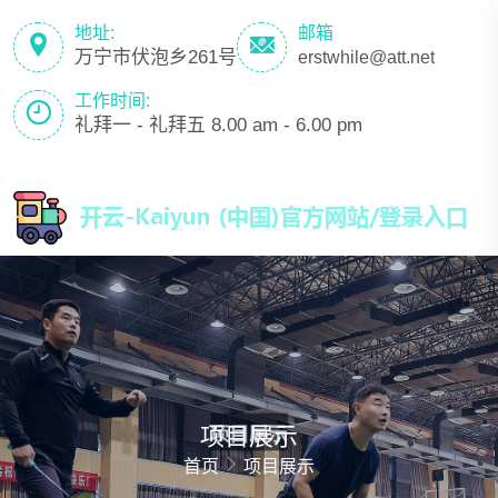
地址:
邮箱
万宁市伏泡乡261号
erstwhile@att.net
工作时间:
礼拜一 - 礼拜五 8.00 am - 6.00 pm
项目展示
首页
项目展示