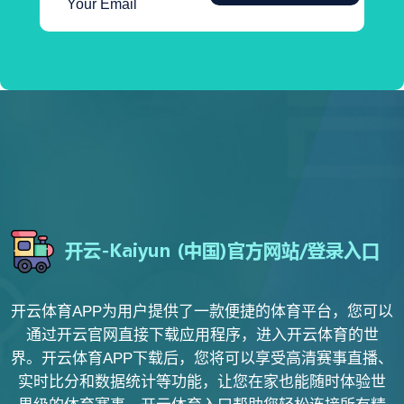
开云体育APP为用户提供了一款便捷的体育平台，您可以
通过开云官网直接下载应用程序，进入开云体育的世
界。开云体育APP下载后，您将可以享受高清赛事直播、
实时比分和数据统计等功能，让您在家也能随时体验世