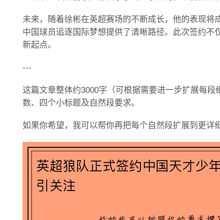
未来，随着徐彬在英超赛场的不断成长，他的表现将
中国球员追逐国际梦想提供了清晰路径。此次签约不
新起点。
---
这篇文章整体约3000字（可根据需要进一步扩展每
数、四个小标题及自然段要求。
如果你希望，我可以帮你再把每个自然段扩展到更详细