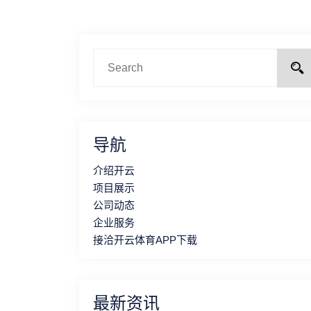
导航
介绍开云
项目展示
公司动态
企业服务
接洽开云体育APP下载
最新资讯