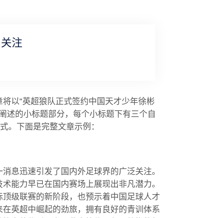
引关注
将以“英超狼队正式签约中国天才少年徐彬
细阐述的小标题部分，每个小标题下有三个自
格式。下面是完整文章示例：
一消息迅速引发了国内外足球界的广泛关注。
技术能力早已在国内赛场上展现出非凡潜力。
际顶级联赛的新阶段，也预示着中国足球人才
来在英超中崛起的劲旅，拥有良好的青训体系