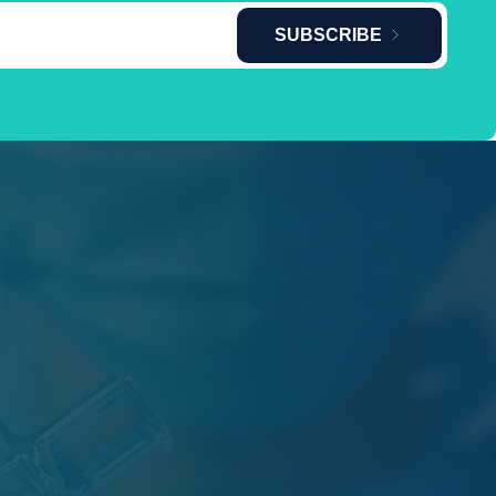
SUBSCRIBE