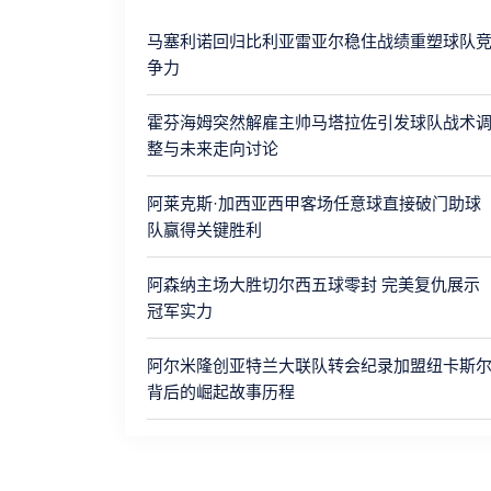
马塞利诺回归比利亚雷亚尔稳住战绩重塑球队
争力
霍芬海姆突然解雇主帅马塔拉佐引发球队战术
整与未来走向讨论
阿莱克斯·加西亚西甲客场任意球直接破门助球
队赢得关键胜利
阿森纳主场大胜切尔西五球零封 完美复仇展示
冠军实力
阿尔米隆创亚特兰大联队转会纪录加盟纽卡斯
背后的崛起故事历程