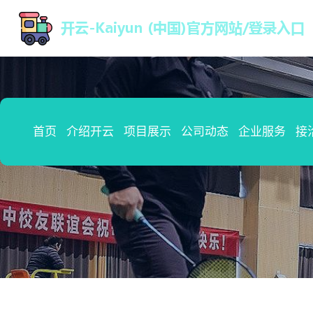
首页
介绍开云
项目展示
公司动态
企业服务
接