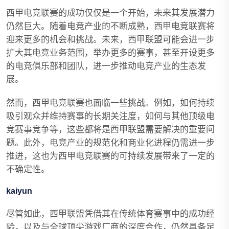
西甲电竞联赛的成功仅仅是一个开始，未来其发展潜力
仍然巨大。随着电竞产业的不断成熟，西甲电竞联赛将
迎来更多的机会和挑战。未来，西甲联盟可能会进一步
扩大其电竞业务范围，举办更多的赛事，甚至开设更多
的电竞俱乐部和团队，进一步推动电竞产业的生态发
展。
然而，西甲电竞联赛也面临一些挑战。例如，如何持续
吸引观众并维持赛事的长期关注度，如何与其他顶级电
竞赛事竞争等，这些都将是西甲联盟需要解决的重要问
题。此外，电竞产业的规范化和商业化进程仍需进一步
推进，这也为西甲电竞联赛的可持续发展带来了一定的
不确定性。
kaiyun
尽管如此，西甲联盟凭借其在传统体育赛事中的成功经
验，以及与全球顶尖游戏厂商的深度合作，仍然具备足