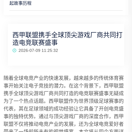
起故事历程
西甲联盟携手全球顶尖游戏厂商共同打
造电竞联赛盛事
2026-07-09 11:25:32
随着全球电竞产业的快速发展，越来越多的传统体育赛
事开始关注电子竞技的潜力。在这个背景下，西甲联盟
携手全球顶尖游戏厂商共同打造的电竞联赛盛事无疑成
为了一个热点话题。西甲联盟作为世界顶级足球赛事的
代表，其在足球领域的成功经验让它具备了开创电竞盛
事的独特优势。通过与顶尖游戏厂商的深度合作，西甲
联盟不仅将推动电竞产业的发展，还为全球电竞爱好者
带来了一场前所未有的视觉盛宴。本文将从四个方面详