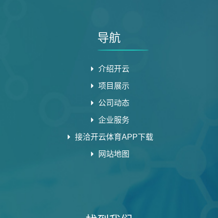
导航
介绍开云
项目展示
公司动态
企业服务
接洽开云体育APP下载
网站地图