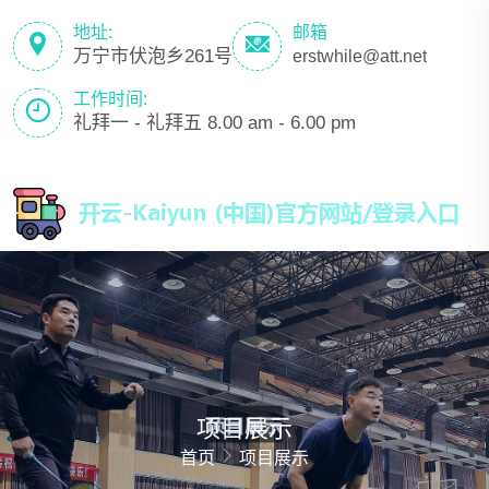
地址:
邮箱
万宁市伏泡乡261号
erstwhile@att.net
工作时间:
礼拜一 - 礼拜五 8.00 am - 6.00 pm
项目展示
首页
项目展示