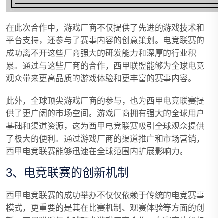
在此次合作中，游戏厂商不仅提供了先进的游戏技术和
平台支持，还参与了赛事内容的创意策划。电竞联赛的
成功离不开这些厂商强大的研发能力和深厚的行业积
累。通过与这些厂商的合作，西甲联盟能够为全球电竞
观众带来更高品质的游戏体验和更丰富的赛事内容。
此外，全球顶尖游戏厂商的参与，也为西甲电竞联赛提
供了更广阔的市场空间。游戏厂商拥有强大的全球用户
基础和渠道资源，这为西甲电竞联赛吸引全球观众提供
了极大的便利。通过游戏厂商的渠道推广和市场营销，
西甲电竞联赛能够迅速在全球范围内扩展影响力。
3、电竞联赛的创新机制
西甲电竞联赛的成功举办不仅仅依赖于传统的电竞赛事
模式，更重要的是其在比赛机制、观赛体验等方面的创