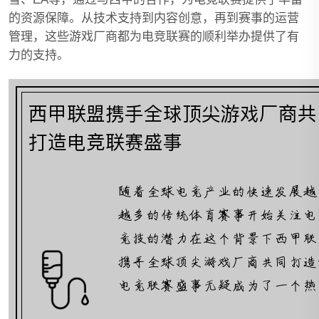
的资源保障。从技术支持到内容创意，再到赛事的运营
管理，这些游戏厂商都为电竞联赛的顺利举办提供了有
力的支持。