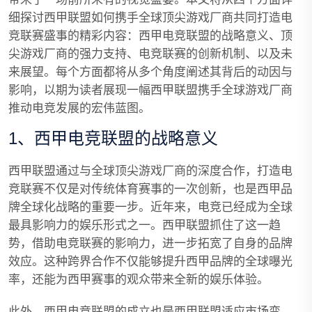
细探讨西甲联盟如何携手全球顶尖游戏厂商共同打造电
竞联赛盛事的精彩内容：西甲电竞联盟的战略意义、顶
尖游戏厂商的强力支持、电竞联赛的创新机制、以及未
来展望。每个方面都将从多个角度阐述其背后的动因与
影响，以期为读者展现一幅西甲联盟携手全球游戏厂商
推动电竞发展的宏伟蓝图。
1、西甲电竞联盟的战略意义
西甲联盟通过与全球顶尖游戏厂商的深度合作，打造电
竞联赛不仅是对传统体育赛事的一次创新，也是西甲品
牌全球化战略的重要一步。近年来，电竞已经成为全球
最具影响力的娱乐形式之一。西甲联盟抓住了这一趋
势，借助电竞联赛的影响力，进一步拓宽了自身的品牌
效应。这种跨界合作不仅能够提升西甲品牌的全球曝光
率，还能为西甲赛事的观众带来全新的娱乐体验。
此外，西甲电竞联盟的成立也是西甲联盟适应市场变