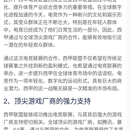
化、提升体育产业综合竞争力的重要举措。在全球数字
化进程加速的今天，电竞作为一种新兴的文化和娱乐形
式，其受众群体正在不断壮大，特别是在年轻人群体
中，电竞已经成为了他们日常生活的一部分。因此，西
甲通过与全球顶尖游戏厂商的合作，能够有效地吸引这
一潜在的年轻观众群体。
通过这次电竞联赛的合作，西甲联盟不仅希望在传统足
球赛事之外找到新的盈利模式，也希望通过电竞联赛的
举办，进一步提升西甲在全球体育市场中的话语权。电
竞作为一项年轻化、数字化的运动形式，具有巨大的商
业潜力。西甲的这一战略无疑是一次精准的市场布局。
2、顶尖游戏厂商的强力支持
西甲联盟能够成功推出电竞联赛，与其背后强大的游戏
厂商支持密切相关。全球顶尖的游戏厂商，如腾讯、暴
雪、EA等，通过与西甲的合作，为电竞联赛提供了丰富