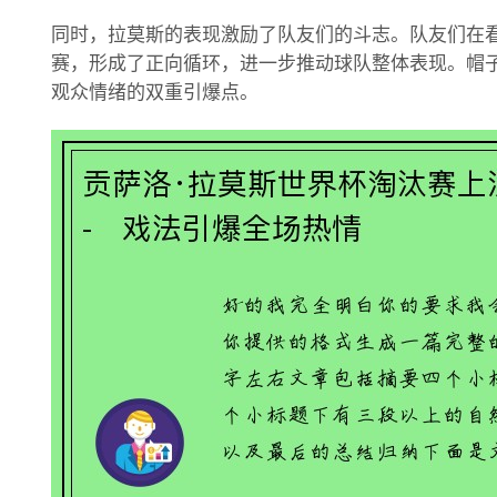
同时，拉莫斯的表现激励了队友们的斗志。队友们在
赛，形成了正向循环，进一步推动球队整体表现。帽
观众情绪的双重引爆点。