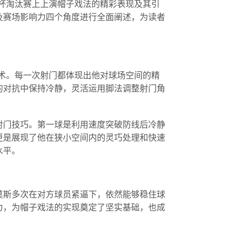
杯淘汰赛上上演帽子戏法的精彩表现及其引
及赛场影响力四个角度进行全面阐述，为读者
术。每一次射门都体现出他对球场空间的精
的对抗中保持冷静，灵活运用脚法调整射门角
射门技巧。第一球是利用速度突破防线后冷静
更是展现了他在狭小空间内的灵巧处理和快速
水平。
莫斯多次在对方球员紧逼下，依然能够稳住球
力，为帽子戏法的实现奠定了坚实基础，也成