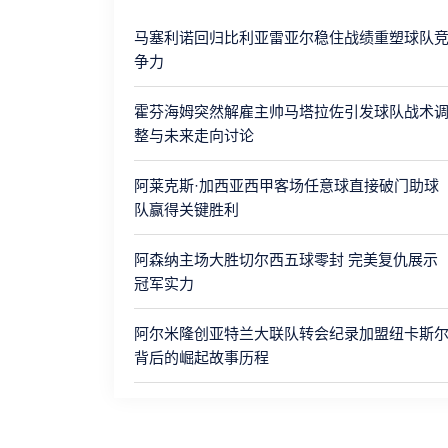
马塞利诺回归比利亚雷亚尔稳住战绩重塑球队
争力
霍芬海姆突然解雇主帅马塔拉佐引发球队战术
整与未来走向讨论
阿莱克斯·加西亚西甲客场任意球直接破门助球
队赢得关键胜利
阿森纳主场大胜切尔西五球零封 完美复仇展示
冠军实力
阿尔米隆创亚特兰大联队转会纪录加盟纽卡斯
背后的崛起故事历程