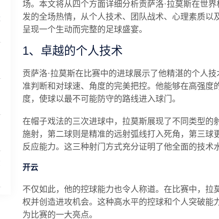
场。本文将从四个方面详细分析贡萨洛·拉莫斯在世界
发的全场热情，从个人技术、团队战术、心理素质以
竞
呈现一个生动而完整的足球盛宴。
1、卓越的个人技术
调
贡萨洛·拉莫斯在比赛中的进球展示了他精湛的个人技
准判断和对球速、角度的完美把控。他能够在高强度
度，使球以最不可能防守的路线进入球门。
在帽子戏法的三次进球中，拉莫斯展现了不同类型的
施射，第二球则是精准的远射弧线打入死角，第三球
反应能力。这三种射门方式充分证明了他全面的技术
尔
开云
不仅如此，他的控球能力也令人称道。在比赛中，拉
权并创造进攻机会。这种高水平的控球和个人突破能
为比赛的一大亮点。