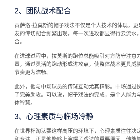
2、团队战术配合
贡萨洛·拉莫斯的帽子戏法不仅是个人技术的体现，更
友的传切配合频繁出现，每一次进攻都显得行云流水
合。
在进球过程中，拉莫斯的跑位总能吸引对方防守注意
置，通过灵活的跑动形成进攻点，使整体战术更具威
节奏更为流畅。
此外，他与中场球员的传球互动尤其精彩。中场通过
了完美助攻。可以说，帽子戏法的完成，是个人能力
体智慧。
3、心理素质与临场冷静
在世界杯淘汰赛这样高压的环境下，心理素质往往决
和专注，正是他能够上演帽子戏法的重要原因。他能