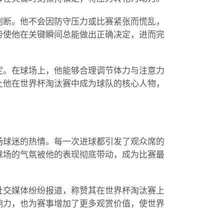
判断。他不会因防守压力或比赛紧张而慌乱，
势使他在关键瞬间总能做出正确决定，进而完
定。在球场上，他能够合理调节体力与注意力
让他在世界杯淘汰赛中成为球队的核心人物，
场球迷的热情。每一次进球都引发了观众席的
球场的气氛被他的表现彻底带动，成为比赛最
社交媒体纷纷报道，称赞其在世界杯淘汰赛上
响力，也为赛事增加了更多观赏价值，使世界