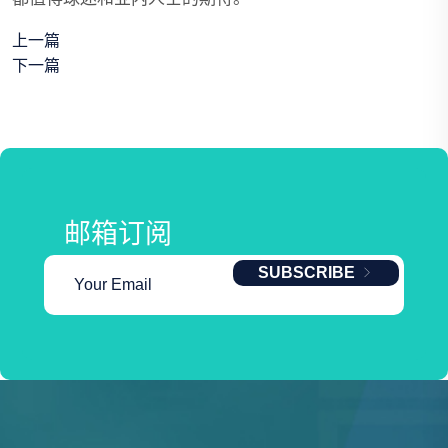
上一篇
下一篇
邮箱订阅
SUBSCRIBE