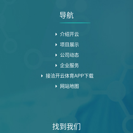
导航
介绍开云
项目展示
公司动态
企业服务
接洽开云体育APP下载
网站地图
找到我们