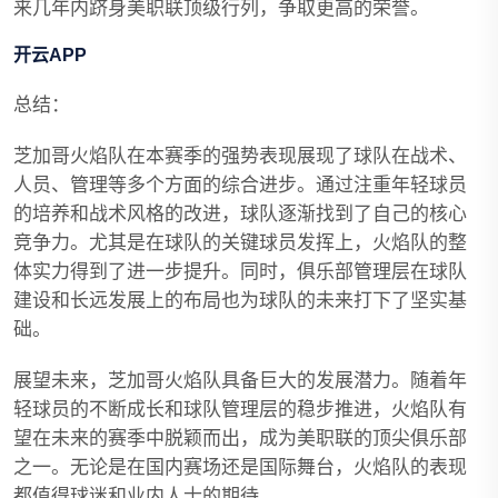
来几年内跻身美职联顶级行列，争取更高的荣誉。
开云APP
总结：
芝加哥火焰队在本赛季的强势表现展现了球队在战术、
人员、管理等多个方面的综合进步。通过注重年轻球员
的培养和战术风格的改进，球队逐渐找到了自己的核心
竞争力。尤其是在球队的关键球员发挥上，火焰队的整
体实力得到了进一步提升。同时，俱乐部管理层在球队
建设和长远发展上的布局也为球队的未来打下了坚实基
础。
展望未来，芝加哥火焰队具备巨大的发展潜力。随着年
轻球员的不断成长和球队管理层的稳步推进，火焰队有
望在未来的赛季中脱颖而出，成为美职联的顶尖俱乐部
之一。无论是在国内赛场还是国际舞台，火焰队的表现
都值得球迷和业内人士的期待。