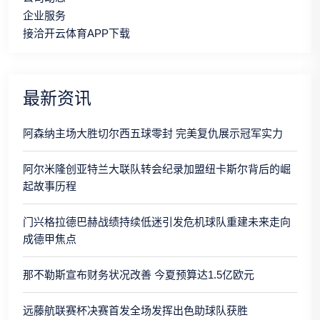
企业服务
接洽开云体育APP下载
最新资讯
阿森纳主场大胜切尔西五球零封 完美复仇展示冠军实力
阿尔米隆创亚特兰大联队转会纪录加盟纽卡斯尔背后的崛
起故事历程
门兴格拉德巴赫战绩持续低迷引发危机球队重建未来走向
成德甲焦点
那不勒斯宣布财务状况改善 今夏预算达1.5亿欧元
远藤航联赛杯决赛首发全场发挥出色助球队获胜