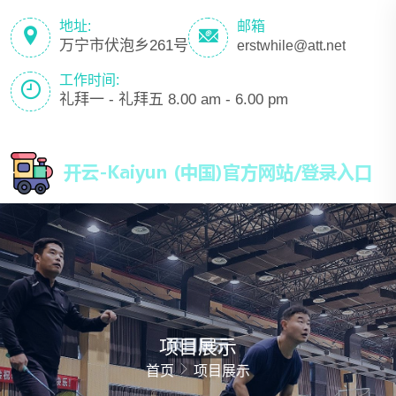
地址:
邮箱
万宁市伏泡乡261号
erstwhile@att.net
工作时间:
礼拜一 - 礼拜五 8.00 am - 6.00 pm
项目展示
首页
项目展示