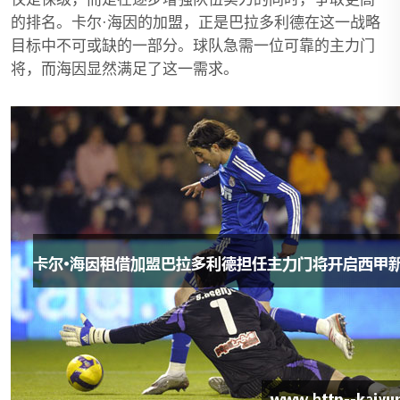
的排名。卡尔·海因的加盟，正是巴拉多利德在这一战略
目标中不可或缺的一部分。球队急需一位可靠的主力门
将，而海因显然满足了这一需求。