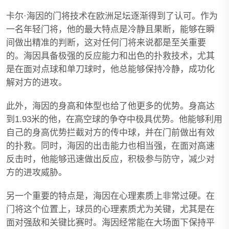
卡尔·海因的门将技术在欧洲足坛逐渐得到了认可。作为
一名年轻门将，他的最大特点是冷静且果断，能够在瞬
间做出精准的判断，这对任何门将来说都是至关重要
的。海因具备极强的反应能力和出色的扑救技术，尤其
是在面对点球和单刀球时，他总能够保持冷静，成功化
解对方的进攻。
此外，海因的身高和体型也给了他更多的优势。身高达
到1.93米的他，在高空球的争夺中极具优势。他能够利用
自己的身高优势拦截对方的传中球，并在门前做出有效
的扑救。同时，海因的出击能力也相当强，在面对高速
反击时，他能够迅速做出反应，积极参与防守，减少对
方的进攻威胁。
另一个重要的特点是，海因在心理素质上非常过硬。在
门将这个位置上，球员的心理素质尤为关键，尤其是在
面对强敌和关键比赛时。海因经常能在大场面下保持平