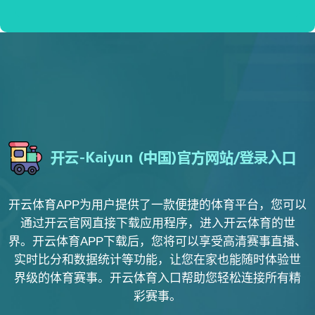
开云体育APP为用户提供了一款便捷的体育平台，您可以
通过开云官网直接下载应用程序，进入开云体育的世
界。开云体育APP下载后，您将可以享受高清赛事直播、
实时比分和数据统计等功能，让您在家也能随时体验世
界级的体育赛事。开云体育入口帮助您轻松连接所有精
彩赛事。