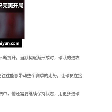
不断提升。当默契逐渐形成时，球队的进攻
局往往能够带动整个赛季的走势，让球员在接
赛中，他还需要继续保持状态，用更多进球