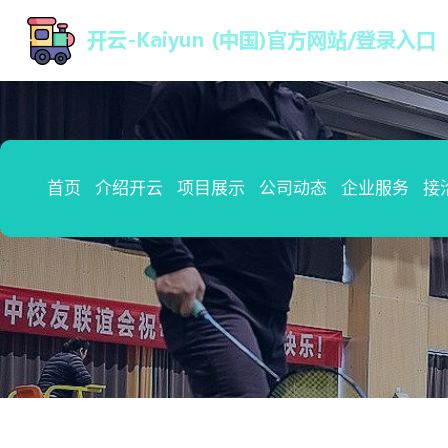
首页
介绍开云
项目展示
公司动态
企业服务
接