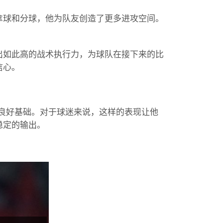
拿球和分球，他为队友创造了更多进攻空间。
。
出如此高的战术执行力，为球队在接下来的比
信心。
良好基础。对于球迷来说，这样的表现让他
稳定的输出。