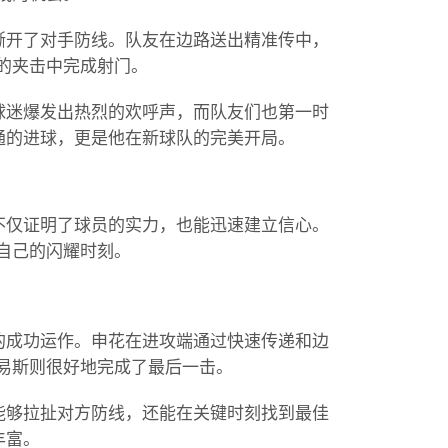
撕开了对手防线。队友在边路送出精准传中，
的夹击中完成射门。
球迷爆发出热烈的欢呼声，而队友们也第一时
通的进球，更是他在新球队的完美开局。
不仅证明了球员的实力，也能迅速建立信心。
自己的闪耀时刻。
的成功运作。申花在进攻端通过快速传递和边
易斯则很好地完成了最后一击。
能够拉扯对方防线，还能在关键时刻找到最佳
丰富。