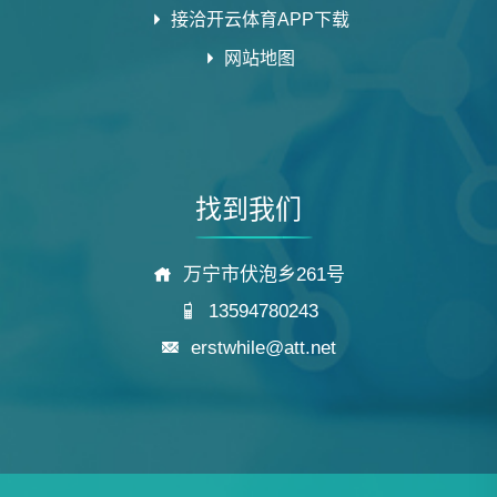
接洽开云体育APP下载
网站地图
找到我们
万宁市伏泡乡261号
13594780243
erstwhile@att.net