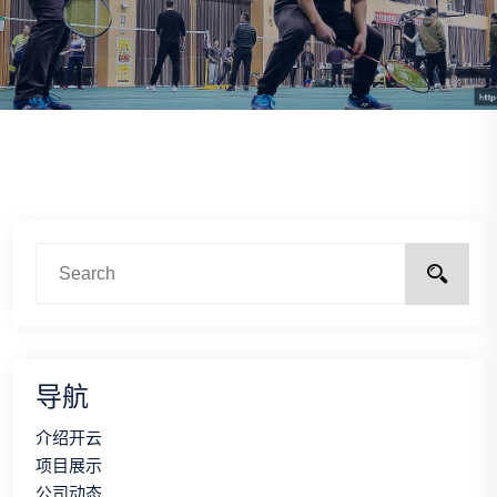
导航
介绍开云
项目展示
公司动态