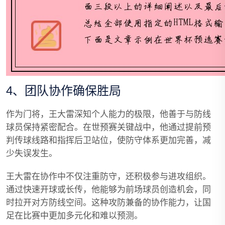
4、团队协作确保胜局
作为门将，王大雷深知个人能力的极限，他善于与防线
球员保持紧密配合。在世预赛关键战中，他通过提前预
判传球线路和指挥后卫站位，使防守体系更加完善，减
少失误发生。
王大雷在协作中不仅注重防守，还积极参与进攻组织。
通过快速开球或长传，他能够为前场球员创造机会，同
时拉开对方防线空间。这种攻防兼备的协作能力，让国
足在比赛中更加多元化和难以预测。