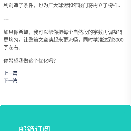
利创造了条件，也为广大球迷和年轻门将树立了榜样。
---
如果你希望，我可以帮你把每个自然段的字数再调整得
更均匀，让整篇文章读起来更流畅，同时精准达到3000
字左右。
你希望我做这个优化吗？
上一篇
下一篇
邮箱订阅