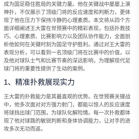
成为国足稳住胜局的关键力量。他在关键战中屡屡上演
神扑，不仅展示了顶级门将的反应速度和判断力，更体
现了他在压力下保持冷静的心理素质。本文将从四个方
面详细阐述王大雷在世预赛中的精彩表现，包括扑救技
巧、心理素质、比赛影响力以及团队协作能力，全面剖
析他如何在关键时刻为国足守护胜利。通过对王大雷的
表现分析，可以看到一名顶级门将在比赛中的价值，以
及他对球队士气和比赛节奏的深远影响，为理解现代足
球门将的重要性提供了生动的案例。
1、精准扑救展现实力
王大雷的扑救能力是其最直观的优势。在世预赛关键战
中，他多次面对对方强力射门，都能以惊人的反应速度
将球挡出球门范围，为球队化解险情。每一次扑救都体
现了他对球路的敏锐判断和身体协调能力，让对手的进
攻多次无功而返。