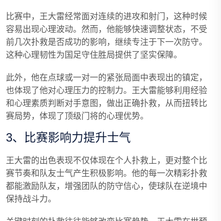
比赛中，王大雷经常面对连续的进攻和射门，这种时候
容易出现心理波动。然而，他能够快速调整状态，不受
前几次扑救是否成功的影响，继续专注于下一次防守。
这种心理韧性为国足守住胜局提供了坚实保障。
此外，他在点球或一对一的紧张局面中表现出的镇定，
也体现了他对心理压力的控制力。王大雷能够利用经验
和心理素质判断对手意图，做出正确扑救，从而扭转比
赛局势，体现了顶级门将的心理优势。
3、比赛影响力提升士气
王大雷的出色表现不仅体现在个人扑救上，更对整个比
赛节奏和队友士气产生积极影响。他的每一次精彩扑救
都能激励队友，增强团队的防守信心，使球队在逆境中
保持战斗力。