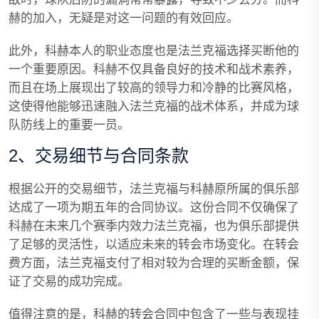
赫的加入，无疑是对这一问题的有效回应。
此外，科赫本人的职业态度也是法兰克福选择买断他的
一个重要原因。科赫不仅具备良好的技术和战术素养，
而且在场上展现出了较高的领导力和冷静的比赛风格，
这使得他能够迅速融入法兰克福的战术体系，并成为球
队防线上的重要一员。
2、交易细节与合同条款
根据公开的交易细节，法兰克福与科赫原所属的俱乐部
达成了一项为期五年的合同协议。这份合同不仅确保了
科赫在未来几个赛季内效力法兰克福，也为俱乐部提供
了足够的灵活性，以适应未来的转会市场变化。在转会
费方面，法兰克福支付了相对较为合理的买断金额，保
证了交易的成功完成。
值得注意的是，科赫的转会合同中包含了一些与表现挂