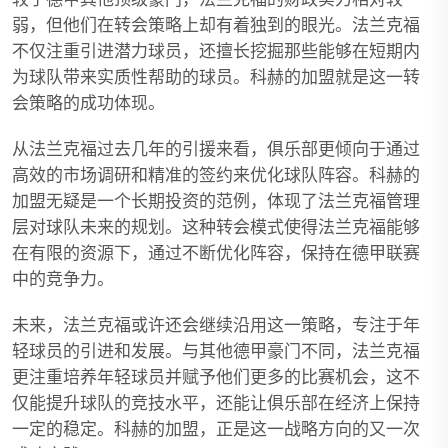
弱，但他们在转会策略上却有着独到的眼光。法兰克福
不仅注重引进潜力球员，还擅长挖掘那些能够在短期内
为球队带来实质性帮助的球员。科赫的加盟就是这一转
会策略的成功体现。
从法兰克福过去几年的引援来看，俱乐部更倾向于通过
高效的市场调研和精准的签约来优化球队阵容。科赫的
加盟无疑是一个长期投资的范例，体现了法兰克福管理
层对球队未来的规划。这种转会模式使得法兰克福能够
在有限的资源下，通过不断优化阵容，保持在德甲联赛
中的竞争力。
未来，法兰克福或许还会继续沿用这一策略，专注于年
轻球员的引进和发展。与其他德甲豪门不同，法兰克福
更注重培养年轻球员并赋予他们更多的比赛机会，这不
仅能提升球队的竞技水平，还能让俱乐部在经济上保持
一定的稳定。科赫的加盟，正是这一战略方向的又一次