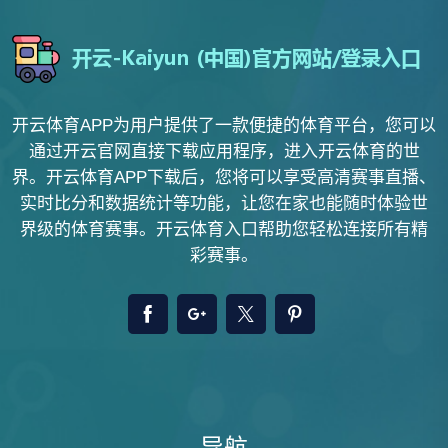
开云体育APP为用户提供了一款便捷的体育平台，您可以
通过开云官网直接下载应用程序，进入开云体育的世
界。开云体育APP下载后，您将可以享受高清赛事直播、
实时比分和数据统计等功能，让您在家也能随时体验世
界级的体育赛事。开云体育入口帮助您轻松连接所有精
彩赛事。
导航