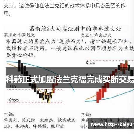
支持，这使得他在法兰克福的战术体系中具备重要的作
用。