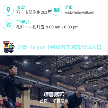
地址:
邮箱
万宁市伏泡乡261号
erstwhile@att.net
工作时间:
礼拜一 - 礼拜五 8.00 am - 6.00 pm
项目展示
首页
项目展示