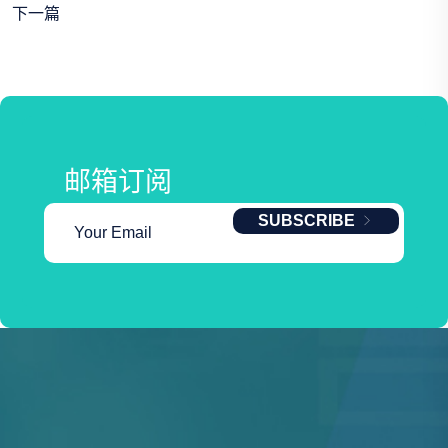
下一篇
邮箱订阅
SUBSCRIBE