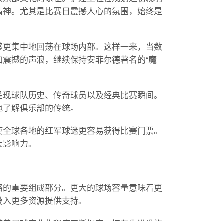
精神。尤其是比赛日震撼人心的氛围，始终是
够更集中地回荡在球场内部。这样一来，当数
震撼的声浪，继续保持安菲尔德著名的“魔
呈现球队历史、传奇球员以及经典比赛瞬间。
地了解俱乐部的传统。
使全球各地的红军球迷更容易获得比赛门票。
大影响力。
略的重要组成部分。更大的球场容量意味着更
投入更多资源提供支持。