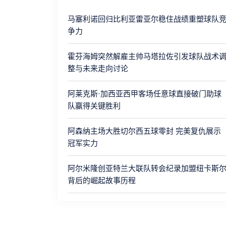
马塞利诺回归比利亚雷亚尔稳住战绩重塑球队
争力
霍芬海姆突然解雇主帅马塔拉佐引发球队战术
整与未来走向讨论
阿莱克斯·加西亚西甲客场任意球直接破门助球
队赢得关键胜利
阿森纳主场大胜切尔西五球零封 完美复仇展示
冠军实力
阿尔米隆创亚特兰大联队转会纪录加盟纽卡斯
背后的崛起故事历程