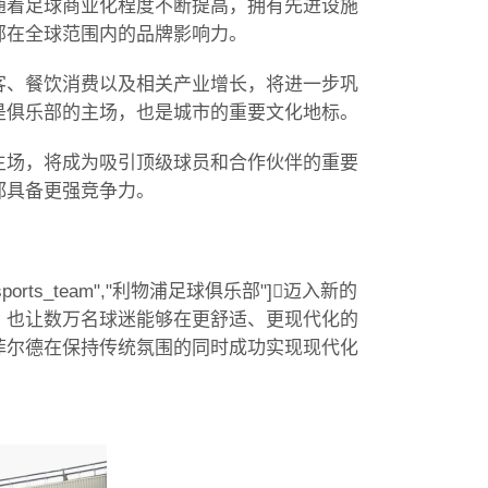
随着足球商业化程度不断提高，拥有先进设施
部在全球范围内的品牌影响力。
客、餐饮消费以及相关产业增长，将进一步巩
是俱乐部的主场，也是城市的重要文化地标。
主场，将成为吸引顶级球员和合作伙伴的重要
都具备更强竞争力。
orts_team","利物浦足球俱乐部"]迈入新的
，也让数万名球迷能够在更舒适、更现代化的
菲尔德在保持传统氛围的同时成功实现现代化