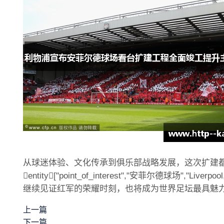
从球迷体验、文化传承到俱乐部战略发展，这次扩建
entity["point_of_interest","安菲尔德球场","L
继续见证红军的荣耀时刻，也将成为世界足坛最具魅
上一篇
下一篇