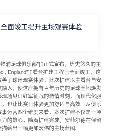
程全面竣工提升主场观赛体验
am","利物浦足球俱乐部"]正式宣布，历史悠久的主
Liverpool, England"]看台扩建工程已全面竣工，这
改善了球迷观赛体验。此次扩建以主看台与安
技融入，使这座拥有百年历史的足球圣地焕发
够现场见证红军征战的激情时刻，而现代化服
织，也让比赛日体验更加舒适与高效。从俱乐
赛事运营四个维度来看，本次扩建不仅是一项
争力的雄心。随着扩建完成，安菲尔德在保留
迷描绘出一幅更加宏伟的主场蓝图。