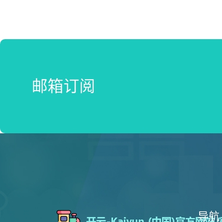
邮箱订阅
导航