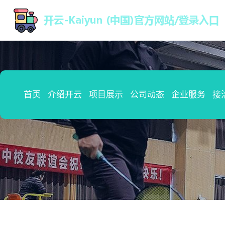
首页
介绍开云
项目展示
公司动态
企业服务
接