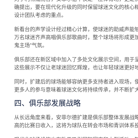
确提出，要在现代化升级的同时保留球迷文化的核心
设计团队考虑的重点。
新看台的声学设计经过精心计算，使球迷的助威声能
万名球迷齐声高唱俱乐部歌曲时，整个球场将形成更加
鬼主场”气氛。
俱乐部还在新区域中加入了多处文化展示空间，用于
这些展示不仅让老球迷回忆辉煌，也让年轻球迷更好
同时，扩建后的球场能够容纳更多支持者进入现场，
更多人的参与意味着球迷文化将持续传承，并不断扩
四、俱乐部发展战略
从长远角度来看，安菲尔德扩建是俱乐部整体发展战
高的比赛日收入，这将为球队在转会市场和青训体系