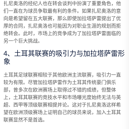
扎尼奥洛的经纪人也在转会谈判中扮演了重要角色，他
们一直在为球员争取最有利的条件。如果扎尼奥洛的意
向是希望留在五大联赛，那么即使加拉塔萨雷提出了优
厚的合同，扎尼奥洛也可能因为对职业生涯的规划而拒
绝转会。此时，市场上的竞争成为了加拉塔萨雷面临的
另一个巨大挑战。
4、土耳其联赛的吸引力与加拉塔萨雷形
象
土耳其足球联赛相较于其他欧洲主流联赛，吸引力一直
较为有限。尽管加拉塔萨雷作为土耳其传统豪门俱乐
部，曾多次在欧洲赛场上取得过不错的成绩，但整体
上，土耳其联赛的竞技水平和市场曝光度始终无法与英
超、西甲等顶级联赛相提并论。这对于扎尼奥洛这样希
望在欧洲顶级赛场上证明自己的球员来说，加入土耳其
联赛显然不是首选。