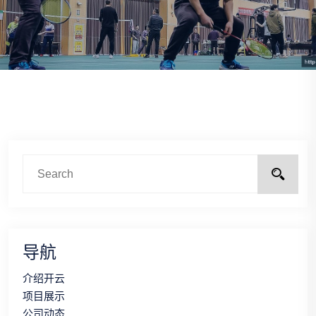
导航
介绍开云
项目展示
公司动态