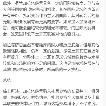
此外，尽管加拉塔萨雷具备一定的国际知名度，但与意
大利等国家的顶级俱乐部相比，其在国际足坛的声望还
是有差距。扎尼奥洛作为意大利国脚，其对转会后的曝
光度和职业发展有着更高的要求。如果加入加拉塔萨
雷，他可能会面临较低的曝光率和较少的国际大赛机
会，这无疑降低了土耳其联赛对他的吸引力。
加拉塔萨雷虽然有着雄厚的财力和历史底蕴，但与其他
欧洲强队相比，仍有一定的差距。尽管土耳其联赛近年
有所提升，但整体上，土耳其足球仍然面临着竞技水平
较低和市场影响力不足的问题。这也是加拉塔萨雷在与
其他顶级俱乐部竞争时，所面临的一大挑战。
总结：
综上所述，加拉塔萨雷购入扎尼奥洛的交易并非一帆风
顺。伤病历史、财务约束、扎尼奥洛个人意愿以及土耳
其联赛的整体吸引力，都为这笔交易增添了不少难度。