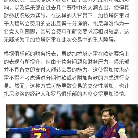
响，以及俱乐部在过去几个赛季中的大额支出，使得其
财务状况较为紧张。在这样的大背景下，加拉塔萨雷对
于大额转会费用的支出显得十分谨慎。扎尼奥洛作为一
名意大利国脚，其转会费用和薪资要求都相对较高，这
无疑成为了加拉塔萨雷在此次交易中的重大障碍。
根据俱乐部的财务报表，虽然加拉塔萨雷在欧洲赛场上
的表现有所提升，但由于债务问题和财务压力，俱乐部
并不具备立即支付大额转会费的能力。这使得加拉塔萨
雷不得不考虑通过分期付款或者附加条款的方式进行交
易。然而，这种方式可能导致交易的复杂性增加，也让
扎尼奥洛的经纪人和罗马俱乐部的态度变得更加谨慎。