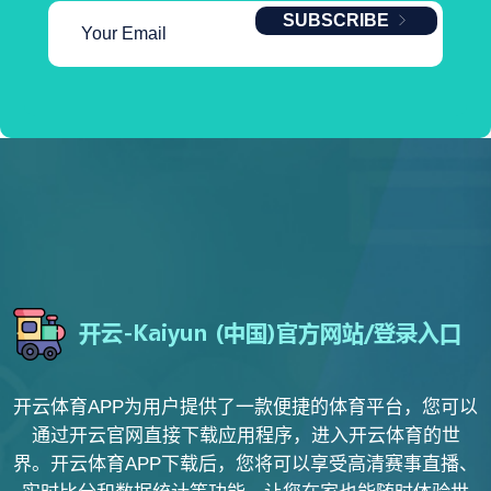
SUBSCRIBE
开云体育APP为用户提供了一款便捷的体育平台，您可以
通过开云官网直接下载应用程序，进入开云体育的世
界。开云体育APP下载后，您将可以享受高清赛事直播、