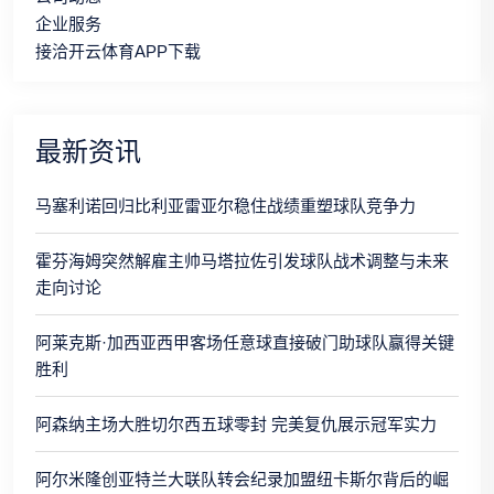
企业服务
接洽开云体育APP下载
最新资讯
马塞利诺回归比利亚雷亚尔稳住战绩重塑球队竞争力
霍芬海姆突然解雇主帅马塔拉佐引发球队战术调整与未来
走向讨论
阿莱克斯·加西亚西甲客场任意球直接破门助球队赢得关键
胜利
阿森纳主场大胜切尔西五球零封 完美复仇展示冠军实力
阿尔米隆创亚特兰大联队转会纪录加盟纽卡斯尔背后的崛