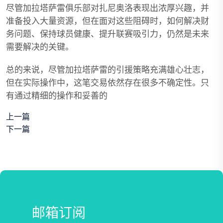
尽管加拉塔萨雷俱乐部对扎尼奥洛表现出浓厚兴趣，并
准备投入大量资源，但在面对这些阻碍时，如何解决财
务问题、保持球员健康、提升联赛吸引力，仍然是未来
需要解决的关键。
总的来说，尽管加拉塔萨雷的引援策略充满雄心壮志，
但在实际操作中，这笔交易依然存在很多不确定性。只
有通过精细的操作和妥善的
上一篇
下一篇
邮箱订阅