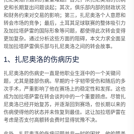
史和长期复出问题谈起；其次，俱乐部内部的财政状况
和财务约束对交易的影响；第三，扎尼奥洛个人意愿和
转会市场的竞争；最后，土耳其足球联赛的整体吸引力
及加拉塔萨雷的国际形象等问题，都使得此次转会变得
更加复杂。通过分析这些方面的阻碍，本文力求全面呈
现加拉塔萨雷俱乐部与扎尼奥洛之间的转会故事。
1、扎尼奥洛的伤病历史
扎尼奥洛的伤病史一直是他职业生涯中的一个关键问
题，尤其是膝部伤病。早期的十字韧带受伤和随后的多
次手术，严重影响了他在赛场上的稳定性和发挥。这也
成为加拉塔萨雷在转会谈判中的一个重要顾虑。尽管扎
尼奥洛已经开始复苏，并逐渐回到赛场，但长期以来的
伤病使得他的状态并未恢复到最佳。这让加拉塔萨雷在
考虑是否支付高额转会费时显得犹豫不决。
此外，扎尼奥洛的伤病问题并非一时的困扰，他的膝盖