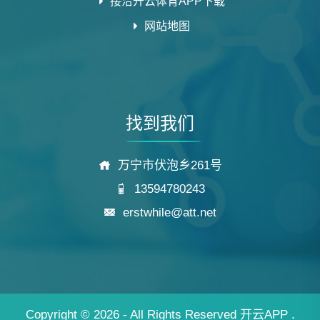
接洽开云体育APP下载
网站地图
找到我们
万宁市伏泡乡261号
13594780243
erstwhile@att.net
Copyright © 2026 - All Rights Reserved
开云APP
.