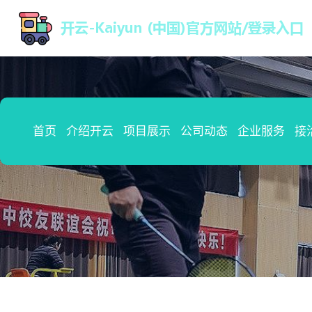
首页
介绍开云
项目展示
公司动态
企业服务
接