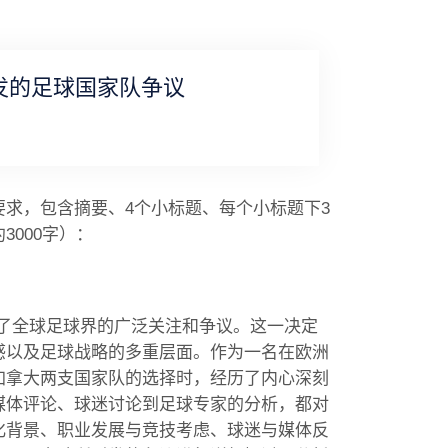
发的足球国家队争议
求，包含摘要、4个小标题、每个小标题下3
000字）：
了全球足球界的广泛关注和争议。这一决定
感以及足球战略的多重层面。作为一名在欧洲
加拿大两支国家队的选择时，经历了内心深刻
媒体评论、球迷讨论到足球专家的分析，都对
化背景、职业发展与竞技考虑、球迷与媒体反