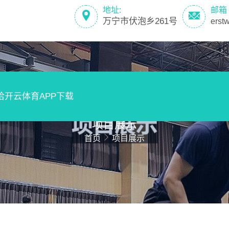
地址:
邮箱
万宁市伏泡乡261号
erst
洽开云体育APP下载
项目展示
首页
项目展示