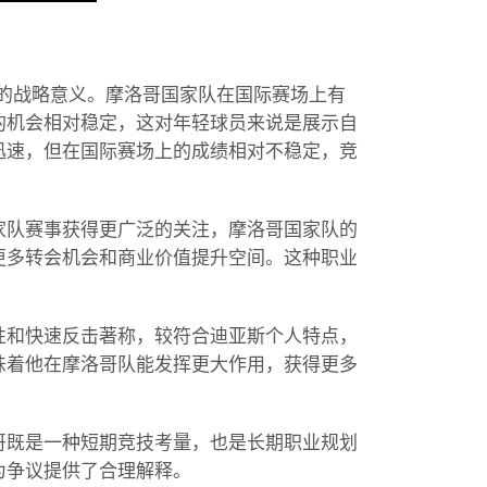
的战略意义。摩洛哥国家队在国际赛场上有
的机会相对稳定，这对年轻球员来说是展示自
迅速，但在国际赛场上的成绩相对不稳定，竞
家队赛事获得更广泛的关注，摩洛哥国家队的
更多转会机会和商业价值提升空间。这种职业
性和快速反击著称，较符合迪亚斯个人特点，
味着他在摩洛哥队能发挥更大作用，获得更多
哥既是一种短期竞技考量，也是长期职业规划
为争议提供了合理解释。