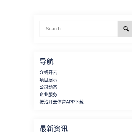
导航
介绍开云
项目展示
公司动态
企业服务
接洽开云体育APP下载
最新资讯