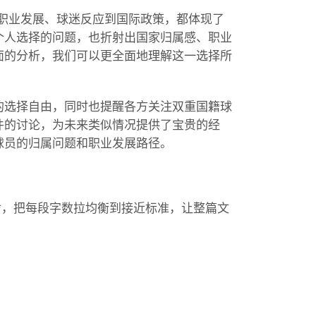
职业发展、球迷反应到国际政策，都体现了
个人选择的问题，也折射出国家归属感、职业
面的分析，我们可以更全面地理解这一选择所
的选择自由，同时也提醒各方关注双重国籍球
件的讨论，为未来类似情况提供了宝贵的经
球员的归属问题和职业发展路径。
字**，把每段字数拉均衡到接近标准，让整篇文