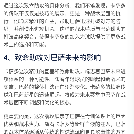
通过这次致命助攻的具体分析，我们不难发现，卡萨多
的传球不仅仅是技巧的展示，更是一种战术层面的执
行。他通过精准的直塞，帮助巴萨迅速打破对方的防
线，并创造出进攻机会。这样的战术特质与巴萨球队的
打法高度契合，使得卡萨多的加入为球队提供了更多战
术上的选择和可能。
4、致命助攻对巴萨未来的影响
卡萨多这次精准的直塞和致命助攻，标志着巴萨未来进
攻体系的一种可能性。随着年轻球员的崛起和新战术的
实施，巴萨的整体打法正在逐渐变化。卡萨多的精准传
球和巴萨新星的迅速崛起，将成为未来赛季中巴萨在战
术层面不断调整和优化的核心。
更重要的是，这次助攻展示了巴萨在青训体系上的巨大
优势和战术潜力。随着卡萨多等新鲜血液的注入，巴萨
的战术体系逐渐从传统的控球流派向更具攻击性的方向