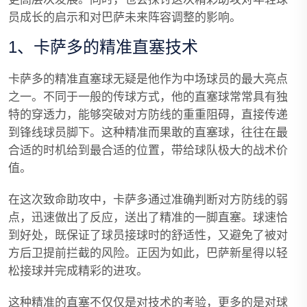
员成长的启示和对巴萨未来阵容调整的影响。
1、卡萨多的精准直塞技术
卡萨多的精准直塞球无疑是他作为中场球员的最大亮点
之一。不同于一般的传球方式，他的直塞球常常具有独
特的穿透力，能够突破对方防线的重重阻碍，直接传递
到锋线球员脚下。这种精准而果敢的直塞球，往往在最
合适的时机给到最合适的位置，带给球队极大的战术价
值。
在这次致命助攻中，卡萨多通过准确判断对方防线的弱
点，迅速做出了反应，送出了精准的一脚直塞。球速恰
到好处，既保证了球员接球时的舒适性，又避免了被对
方后卫提前拦截的风险。正因为如此，巴萨新星得以轻
松接球并完成精彩的进攻。
这种精准的直塞不仅仅是对技术的考验，更多的是对球