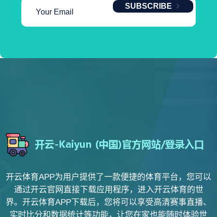
SUBSCRIBE
开云体育APP为用户提供了一款便捷的体育平台，您可以
通过开云官网直接下载应用程序，进入开云体育的世
界。开云体育APP下载后，您将可以享受高清赛事直播、
实时比分和数据统计等功能，让您在家也能随时体验世