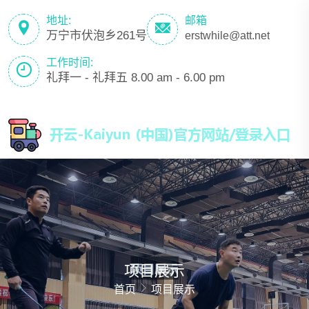
地址:
邮箱
万宁市伏泡乡261号
erstwhile@att.net
工作时间:
礼拜一 - 礼拜五 8.00 am - 6.00 pm
项目展示
首页
项目展示