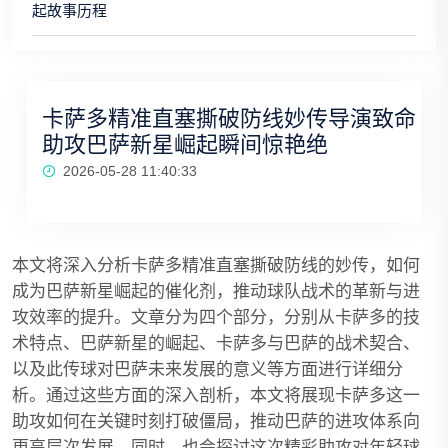
起故事历程
卡萨多精准直塞撕破防线妙传导演致命
助攻巴萨新星崛起瞬间惊艳绝
2026-05-28 11:40:33
本文将深入分析卡萨多精准直塞撕破防线的妙传，如何
成为巴萨新星崛起的催化剂，推动球队战术的革新与进
攻效率的提升。文章分为四个部分，分别从卡萨多的技
术特点、巴萨新星的崛起、卡萨多与巴萨的战术契合、
以及此传球对巴萨未来发展的意义等方面进行详细分
析。通过这些方面的深入剖析，本文将展现卡萨多这一
助攻如何在关键时刻打破僵局，推动巴萨的进攻体系向
更高层次发展。同时，也会探讨这次精彩助攻对年轻球