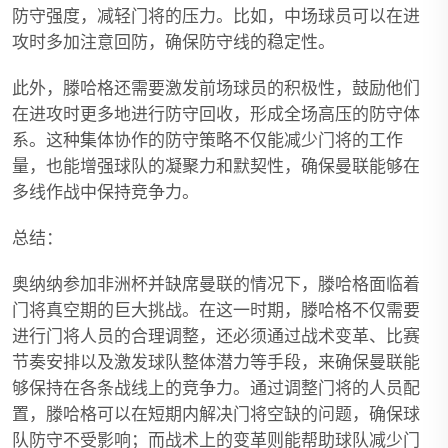
防守强度，减轻门将的压力。比如，中场球员可以在进
攻时多加注意回防，确保防守线的稳定性。
此外，滕哈格还需要激发前场球员的积极性，鼓励他们
在进攻时更多地进行防守回收，形成全场高压的防守体
系。这种集体协作的防守策略不仅能减少门将的工作
量，也能增强球队的凝聚力和默契性，确保曼联能够在
多线作战中保持竞争力。
总结：
奥纳纳参加非洲杯并缺席曼联的情况下，滕哈格面临着
门将真空期的巨大挑战。在这一时期，滕哈格不仅需要
进行门将人员的合理调整，还必须通过战术变革、比赛
节奏安排以及激发球队整体潜力等手段，来确保曼联能
够保持在各条战线上的竞争力。通过调整门将的人员配
置，滕哈格可以在短期内解决门将空缺的问题，确保球
队防守不受影响；而战术上的变革则能帮助球队减少门