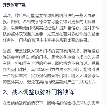
开云体育下载
其次，滕哈格可能需要在球队的内部进行一些人员轮
换。例如，希顿或亨德森有可能会得到更多的比赛机
会，以帮助他们积累实战经验并提升自信心。这对于球
队的整体表现至关重要，尤其是在面对多线作战的繁重
任务时，门将的表现往往直接关系到比赛的结果。
当然，若是球队对现有门将的表现有所疑虑，滕哈格或
许还会考虑引进新的门将。尽管冬季转会市场上的选择
有限，但如果有合适的机会，滕哈格绝不会放过。曼联
作为豪门球队，其市场吸引力依然不容小觑，能够引进
一位经验丰富且实力强劲的替补门将，将大大增强球队
的整体实力，避免在奥纳纳缺席期间产生“门将危机”。
2、战术调整以弥补门将缺阵
在奥纳纳缺席的情况下，滕哈格必然会根据球队的实际