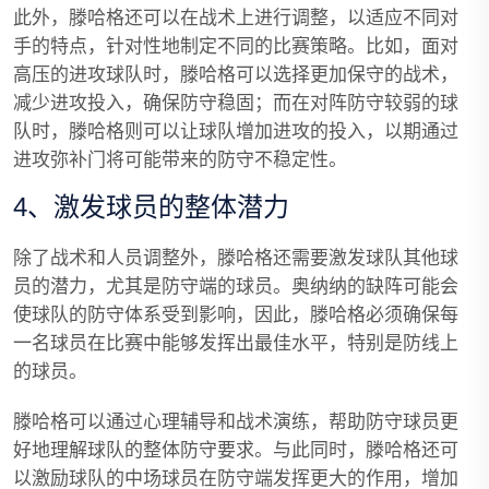
此外，滕哈格还可以在战术上进行调整，以适应不同对
手的特点，针对性地制定不同的比赛策略。比如，面对
高压的进攻球队时，滕哈格可以选择更加保守的战术，
减少进攻投入，确保防守稳固；而在对阵防守较弱的球
队时，滕哈格则可以让球队增加进攻的投入，以期通过
进攻弥补门将可能带来的防守不稳定性。
4、激发球员的整体潜力
除了战术和人员调整外，滕哈格还需要激发球队其他球
员的潜力，尤其是防守端的球员。奥纳纳的缺阵可能会
使球队的防守体系受到影响，因此，滕哈格必须确保每
一名球员在比赛中能够发挥出最佳水平，特别是防线上
的球员。
滕哈格可以通过心理辅导和战术演练，帮助防守球员更
好地理解球队的整体防守要求。与此同时，滕哈格还可
以激励球队的中场球员在防守端发挥更大的作用，增加