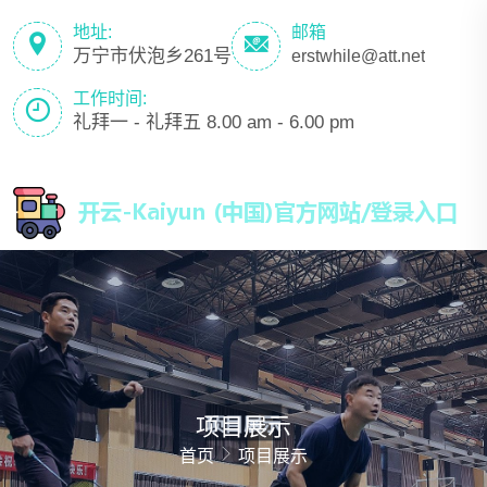
地址:
邮箱
万宁市伏泡乡261号
erstwhile@att.net
工作时间:
礼拜一 - 礼拜五 8.00 am - 6.00 pm
项目展示
首页
项目展示