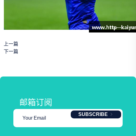
上一篇
下一篇
邮箱订阅
SUBSCRIBE