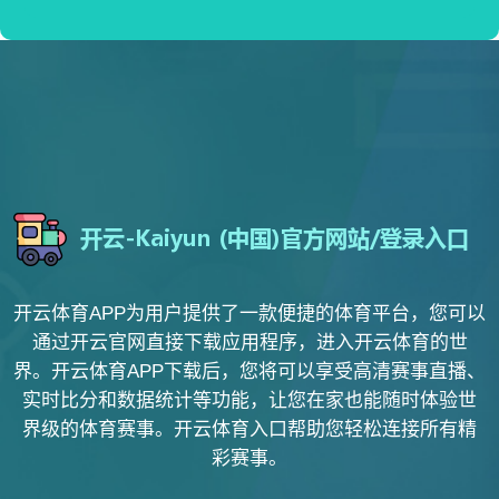
开云体育APP为用户提供了一款便捷的体育平台，您可以
通过开云官网直接下载应用程序，进入开云体育的世
界。开云体育APP下载后，您将可以享受高清赛事直播、
实时比分和数据统计等功能，让您在家也能随时体验世
界级的体育赛事。开云体育入口帮助您轻松连接所有精
彩赛事。